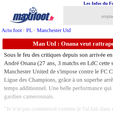
Les Infos du F
25/10
Lens
: vers un départ du directeur tec
emplac
25/10
Montpellier
: mise à pied pour Sakho
>
>
Actu foot
PL
Manchester Utd
25/10
Juve
: Gatti jusqu'en 2028 (officiel)
Man Utd : Onana veut rattrape
25/10
OM
: Gattuso attend du mieux contre
Sous le feu des critiques depuis son arrivée en
25/10
OM
: Sarr veut s'améliorer devant le b
André
Onana
(27 ans, 3 matchs en LdC cette s
Manchester United de s'impose contre le FC 
25/10
LdC (U19)
: le PSG s'impose contre M
Ligue des Champions, grâce à un superbe arrê
temps additionnel. Une belle performance qui p
25/10
Udinese
: Cioffi remplace Sottil (offic
gardien camerounais.
25/10
OM
: Gattuso motive Vitinha
"Je n'ai pas commencé comme je l'ai fait dans d