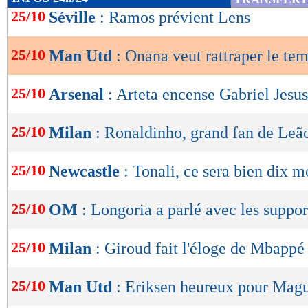
de
25/10
Séville
: Ramos prévient Lens
lecture
25/10
Man Utd
: Onana veut rattraper le te
OK
25/10
Arsenal
: Arteta encense Gabriel Jesus
25/10
Milan
: Ronaldinho, grand fan de Leã
25/10
Newcastle
: Tonali, ce sera bien dix m
25/10
OM
: Longoria a parlé avec les suppor
25/10
Milan
: Giroud fait l'éloge de Mbappé
25/10
Man Utd
: Eriksen heureux pour Magu