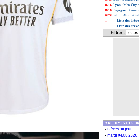
Lyon
: Man City a
06/06
Espagne
: Yamal 
06/06
EdF
: Mbappé à d
06/06
Liste des brève
...
Liste des brèv
...
Filtrer :
ARCHIVES DES B
.
brèves du jour
.
mardi 04/08/2026