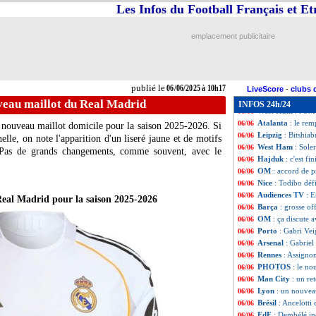
OM
: Ounahi a u
06/06
Les Infos du Football Français et E
Ballon d'Or
: Ped
06/06
Arsenal
: Kepa e
06/06
emplacement publicitaire
Esp.
: Raphinha él
06/06
Al-Hilal
: Osimhe
06/06
OM
: la Juve pen
06/06
Atalanta
: Lille 
06/06
publié le
06/06/2025 à 10h17
VIDEO
: Luis En
06/06
LiveScore
-
clubs 
EdF
: une premiè
06/06
eau maillot du Real Madrid
INFOS 24h/24
West Ham
: l'OM
06/06
Atalanta
: le re
06/06
 nouveau maillot domicile pour la saison 2025-2026. Si
Leipzig
: Bitshiab
06/06
elle, on note l'apparition d'un liseré jaune et de motifs
West Ham
: Sole
06/06
e. Pas de grands changements, comme souvent, avec le
Hajduk
: c'est fi
06/06
OM
: accord de 
06/06
Nice
: Todibo déf
06/06
Audiences TV
: E
06/06
Real Madrid pour la saison 2025-2026
Barça
: grosse o
06/06
OM
: ça discute 
06/06
Porto
: Gabri Veig
06/06
Arsenal
: Gabriel
06/06
Rennes
: Assignon
06/06
PHOTOS
: le n
06/06
Man City
: un re
06/06
Lyon
: un nouvea
06/06
Brésil
: Ancelott
06/06
EdF
: Dembélé in
06/06