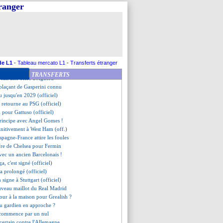
n accord avec Brighton
tranger
ri ne se mouille pas
n doublure de Raya ?
u joueur de la saison
n trop gourmand ?
se à Balerdi
veut garder Bakker
rique, le PSG dans la peau
de L1
-
Tableau mercato L1
-
Transferts étranger
re depuis 56 ans
TRANSFERTS
 fait une offre à Aguerd
mplaçant de Gasperini connu
u jusqu'en 2029 (officiel)
r retourne au PSG (officiel)
ni pour Gattuso (officiel)
principe avec Angel Gomes !
initivement à West Ham (off.)
spagne-France attire les foules
ffre de Chelsea pour Fermin
avec un ancien Barcelonais !
a, c'est signé (officiel)
 a prolongé (officiel)
 signe à Stuttgart (officiel)
ouveau maillot du Real Madrid
tour à la maison pour Grealish ?
u gardien en approche ?
i commence par un nul
certain contre l'Allemagne