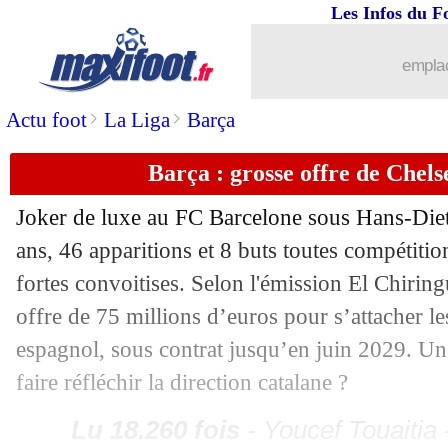
Les Infos du F
06/06
Ballon d'Or
: Pedri ne se mouille pas
emplac
06/06
Arsenal
: Kepa en doublure de Raya ?
>
>
Actu foot
La Liga
Barça
06/06
Esp.
: Raphinha élu joueur de la saiso
Barça : grosse offre de Chel
06/06
Al-Hilal
: Osimhen trop gourmand ?
Joker de luxe au FC Barcelone sous Hans-Die
ans, 46 apparitions et 8 buts toutes compétition
06/06
OM
: la Juve pense à Balerdi
fortes convoitises. Selon l'émission El Chirin
06/06
Atalanta
: Lille veut garder Bakker
offre de 75 millions d’euros pour s’attacher le
espagnol, sous contrat jusqu’en juin 2029. Un
06/06
VIDEO
: Luis Enrique, le PSG dans l
faire réfléchir la direction catalane ?
06/06
EdF
: une première depuis 56 ans
Lu 18.260 fois
- Youcef Touaitia 