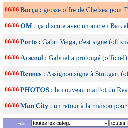
06/06
Barça
: grosse offre de Chelsea pour 
OK
06/06
OM
: ça discute avec un ancien Barcel
06/06
Porto
: Gabri Veiga, c'est signé (offici
06/06
Arsenal
: Gabriel a prolongé (officiel)
06/06
Rennes
: Assignon signe à Stuttgart (of
06/06
PHOTOS
: le nouveau maillot du Re
06/06
Man City
: un retour à la maison pour
06/06
Lyon
: un nouveau gardien en approch
Filtrer :