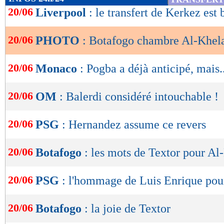
de
20/06
Liverpool
: le transfert de Kerkez est
lecture
20/06
PHOTO
: Botafogo chambre Al-Khela
OK
20/06
Monaco
: Pogba a déjà anticipé, mais..
20/06
OM
: Balerdi considéré intouchable !
20/06
PSG
: Hernandez assume ce revers
20/06
Botafogo
: les mots de Textor pour Al
20/06
PSG
: l'hommage de Luis Enrique pou
20/06
Botafogo
: la joie de Textor