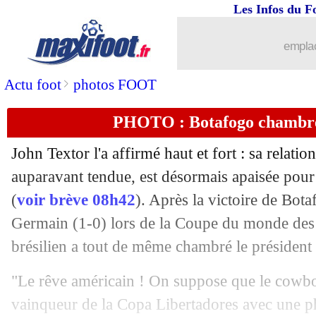
Les Infos du F
20/06
Wolverhampton
: Fer Lopez pour 25 
emplac
20/06
PSG
: Zabarnyi, ça chauffe sérieuseme
>
Actu foot
photos FOOT
20/06
OM
: Ounahi aussi courtisé en Espagn
PHOTO : Botafogo chambre 
20/06
Barça
: un intérêt pour Bardghji
John Textor l'a affirmé haut et fort : sa relati
20/06
Metz
: amer, Bodart annonce son dépa
auparavant tendue, est désormais apaisée pour 
(
voir brève 08h42
). Après la victoire de Bota
20/06
PSG
: la Juve avance pour Kolo Muan
Germain (1-0) lors de la Coupe du monde des 
brésilien a tout de même chambré le président 
20/06
Real
: Mbappé, retour espéré contre S
"Le rêve américain ! On suppose que le cowboy
20/06
VIDEO
: quand un fan du PSG agace A
vainqueur de la Copa Libertadores avec une ph