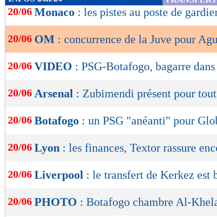
de
20/06
Monaco
: les pistes au poste de gardie
lecture
20/06
OM
: concurrence de la Juve pour Ag
OK
20/06
VIDEO
: PSG-Botafogo, bagarre dans 
20/06
Arsenal
: Zubimendi présent pour tout
20/06
Botafogo
: un PSG "anéanti" pour Glo
20/06
Lyon
: les finances, Textor rassure enc
20/06
Liverpool
: le transfert de Kerkez est
20/06
PHOTO
: Botafogo chambre Al-Khela