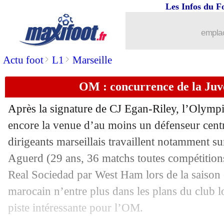
Les Infos du F
20/06
Reims
: Lens fonce sur Diouf
emplac
20/06
OM
: le Parc, Rabiot assigne le PSG e
>
>
Actu foot
L1
Marseille
20/06
Sunderland
: Ghisolfi en approche
OM : concurrence de la Ju
20/06
Monaco
: Köhn a tranché pour son ave
Après la signature de CJ Egan-Riley, l’Olympi
20/06
Milan
: négociations lancées pour Xh
encore la venue d’au moins un défenseur central
dirigeants marseillais travaillent notamment s
20/06
Barça
: N. Williams, l'avertissement 
Aguerd
(29 ans, 36 matchs toutes compétitions 
Real Sociedad par West Ham lors de la saison é
20/06
Wolverhampton
: Fer Lopez pour 25 
marocain n’entre plus dans les plans du club 
piste intéressante pour l’OM.
20/06
PSG
: Zabarnyi, ça chauffe sérieuseme