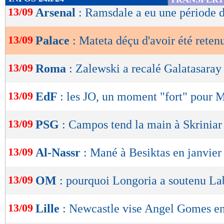
de
13/09
Arsenal
: Ramsdale a eu une période d
lecture
13/09
Palace
: Mateta déçu d'avoir été retenu
OK
13/09
Roma
: Zalewski a recalé Galatasaray
13/09
EdF
: les JO, un moment "fort" pour 
13/09
PSG
: Campos tend la main à Skriniar
13/09
Al-Nassr
: Mané à Besiktas en janvier
13/09
OM
: pourquoi Longoria a soutenu La
13/09
Lille
: Newcastle vise Angel Gomes en