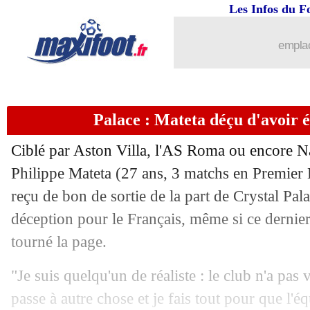
Les Infos du F
13/09
Lille
: Meunier pointe le problème fac
emplac
13/09
ASSE
: Davitashvili veut enchaîner
13/09
L1
: St Etienne 1-0 Lille (fini)
Palace : Mateta déçu d'avoir ét
13/09
Rennes
: Stéphan déjà séduit par Jota
Ciblé par Aston Villa, l'AS Roma ou encore Nap
13/09
L2
: le classement provisoire
Philippe
Mateta
(27 ans, 3 matchs en Premier L
reçu de bon de sortie de la part de Crystal Pal
13/09
L2
: les résultats de la soirée
déception pour le Français, même si ce dernie
tourné la page.
13/09
Real
: la blague d'Ancelotti à Belling
"Je suis quelqu'un de réaliste : le club n'a pas
13/09
Monaco
: avec Ben Seghir et Camara 
passe à autre chose et je fais tout pour que l'é