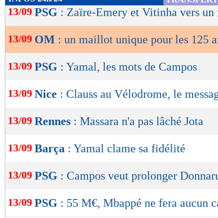
de
13/09
PSG
: Zaïre-Emery et Vitinha vers un 
lecture
13/09
OM
: un maillot unique pour les 125 a
OK
13/09
PSG
: Yamal, les mots de Campos
13/09
Nice
: Clauss au Vélodrome, le messag
13/09
Rennes
: Massara n'a pas lâché Jota
13/09
Barça
: Yamal clame sa fidélité
13/09
PSG
: Campos veut prolonger Donna
13/09
PSG
: 55 M€, Mbappé ne fera aucun c