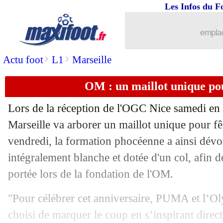
Les Infos du F
13/09
PSG
: Marquinhos reste le capitaine
emplac
13/09
Bilbao
: N. Williams a pris sa décision
>
>
Actu foot
L1
Marseille
13/09
Real
: Rodrygo, Ancelotti voit une inj
OM : un maillot unique pou
13/09
Nantes
: Canal, Kombouaré allume la
Lors de la réception de l'OGC Nice samedi en
13/09
OM
: Kondogbia explique sa remise e
Marseille va arborer un maillot unique pour fê
vendredi, la formation phocéenne a ainsi dévo
13/09
Real
: Lunin a bien prolongé (officiel)
intégralement blanche et dotée d'un col, afin 
portée lors de la fondation de l'OM.
13/09
PSG
: Barcola, Enrique pique les médi
"Pour célébrer cet anniversaire, PUMA et l’O
13/09
Lyon
: Orban ne bougera pas
choisi de marquer le coup en s’inspirant direc