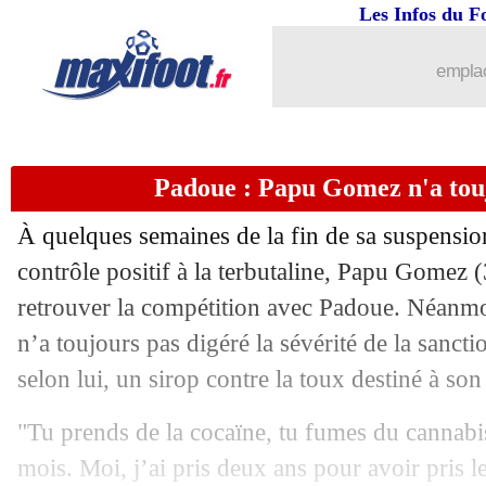
Les Infos du F
emplac
Padoue : Papu Gomez n'a touj
À quelques semaines de la fin de sa suspensi
contrôle positif à la terbutaline, Papu Gomez (
retrouver la compétition avec Padoue. Néanmoi
n’a toujours pas digéré la sévérité de la sanctio
selon lui, un sirop contre la toux destiné à son 
"Tu prends de la cocaïne, tu fumes du cannabis
mois. Moi, j’ai pris deux ans pour avoir pris l