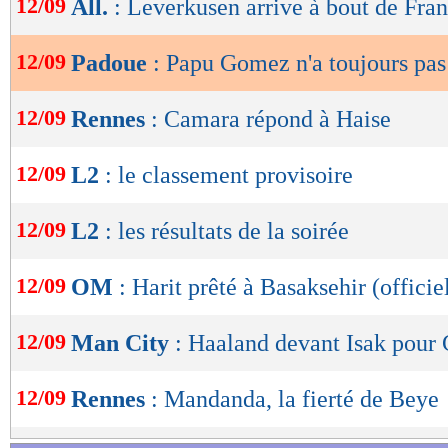
12/09
All.
: Leverkusen arrive à bout de Fran
de
lecture
12/09
Padoue
: Papu Gomez n'a toujours pas
OK
12/09
Rennes
: Camara répond à Haise
12/09
L2
: le classement provisoire
12/09
L2
: les résultats de la soirée
12/09
OM
: Harit prêté à Basaksehir (officie
12/09
Man City
: Haaland devant Isak pour 
12/09
Rennes
: Mandanda, la fierté de Beye