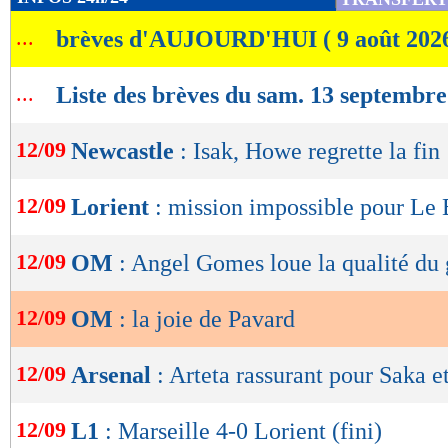
de
...
brèves d'AUJOURD'HUI ( 9 août 202
lecture
OK
...
Liste des brèves du sam. 13 septembr
12/09
Newcastle
: Isak, Howe regrette la fin
12/09
Lorient
: mission impossible pour Le 
12/09
OM
: Angel Gomes loue la qualité du
12/09
OM
: la joie de Pavard
12/09
Arsenal
: Arteta rassurant pour Saka e
12/09
L1
: Marseille 4-0 Lorient (fini)