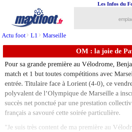
Les Infos du F
emplac
>
>
Actu foot
L1
Marseille
OM : la joie de P
Pour sa grande première au Vélodrome, Ben
match et 1 but toutes compétitions avec Marseil
entrée. Titulaire face à Lorient (4-0), ce vend
polyvalent de l’Olympique de Marseille a inscr
succès net ponctué par une prestation collectiv
français a savouré cette soirée particulière.
"Je suis très content de ma première au Vélod