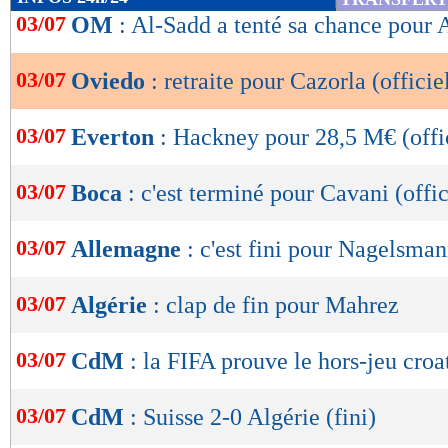
de
03/07
OM
: Al-Sadd a tenté sa chance pour
lecture
03/07
Oviedo
: retraite pour Cazorla (officie
OK
03/07
Everton
: Hackney pour 28,5 M€ (offi
03/07
Boca
: c'est terminé pour Cavani (offic
03/07
Allemagne
: c'est fini pour Nagelsma
03/07
Algérie
: clap de fin pour Mahrez
03/07
CdM
: la FIFA prouve le hors-jeu croa
03/07
CdM
: Suisse 2-0 Algérie (fini)