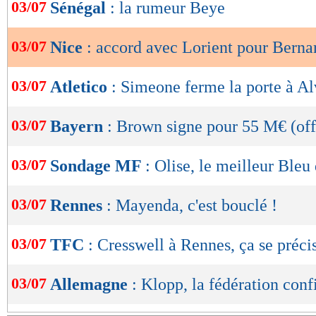
de
03/07
Sénégal
: la rumeur Beye
lecture
03/07
Nice
: accord avec Lorient pour Berna
OK
03/07
Atletico
: Simeone ferme la porte à Al
03/07
Bayern
: Brown signe pour 55 M€ (off
03/07
Sondage MF
: Olise, le meilleur Ble
03/07
Rennes
: Mayenda, c'est bouclé !
03/07
TFC
: Cresswell à Rennes, ça se précis
03/07
Allemagne
: Klopp, la fédération con