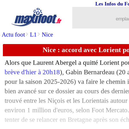
03/07
Brésil
: Ancelotti évoque le cas Neym
Les Infos du F
03/07
Nantes
: un ancien de l'OM en approc
emplac
>
>
Actu foot
L1
Nice
03/07
TFC
: une offre de 26 M€ pour Emers
Nice : accord avec Lorient 
03/07
Sunderland
: Xhaka n'ira pas à Chels
Alors que Laurent Abergel a quitté Lorient pou
03/07
Lyon
: c'est signé pour Ouédraogo (off
brève d'hier à 20h18
), Gabin
Bernardeau
(20 a
pour la saison 2025-2026) va faire le chemin i
03/07
Al Nassr
: Postecoglou sur le banc (off
bien avancé sur ce dossier au cours des dernier
03/07
CdM
: Australie-Égypte, les compos
trouvé entre les Niçois et les Lorientais autour
environ 1 million d'euros, selon Foot Mercat
03/07
Angers
: Simbakoli de retour (officiel
tenter de se relancer en Bretagne après son éch