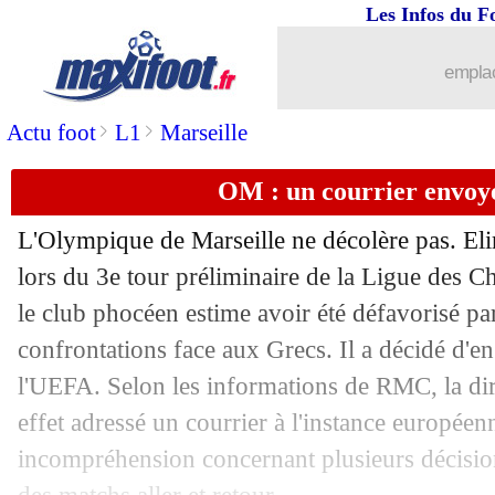
Les Infos du F
emplac
>
>
Actu foot
L1
Marseille
OM : un courrier envoy
...
brèves d'AUJOURD'HUI ( 9 août 202
L'Olympique de Marseille ne décolère pas. Eli
...
Liste des brèves du jeu. 17 août 2023
lors du 3e tour préliminaire de la Ligue des C
le club phocéen estime avoir été défavorisé par
16/08
VIDEO
: les Skyblues soulèvent le tr
confrontations face aux Grecs. Il a décidé d'en
l'UEFA. Selon les informations de RMC, la di
16/08
Man City
: Guardiola rattrapera-t-il 
effet adressé un courrier à l'instance europée
incompréhension concernant plusieurs décision
16/08
VIDEO
: le tir au but manqué des An