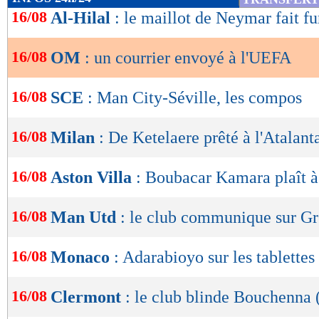
de
16/08
Al-Hilal
: le maillot de Neymar fait fu
lecture
16/08
OM
: un courrier envoyé à l'UEFA
OK
16/08
SCE
: Man City-Séville, les compos
16/08
Milan
: De Ketelaere prêté à l'Atalanta
16/08
Aston Villa
: Boubacar Kamara plaît à
16/08
Man Utd
: le club communique sur 
16/08
Monaco
: Adarabioyo sur les tablettes
16/08
Clermont
: le club blinde Bouchenna (