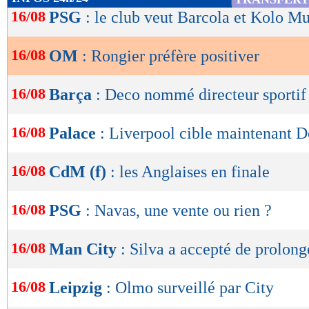
de
16/08
PSG
: le club veut Barcola et Kolo Mu
lecture
16/08
OM
: Rongier préfère positiver
OK
16/08
Barça
: Deco nommé directeur sportif 
16/08
Palace
: Liverpool cible maintenant 
16/08
CdM (f)
: les Anglaises en finale
16/08
PSG
: Navas, une vente ou rien ?
16/08
Man City
: Silva a accepté de prolong
16/08
Leipzig
: Olmo surveillé par City