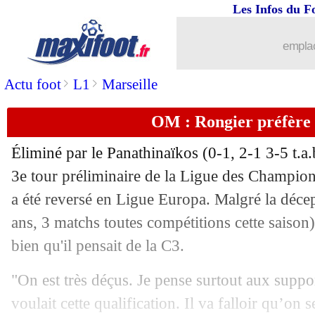
Les Infos du F
16/08
Man Utd
: le club communique sur 
emplac
16/08
Monaco
: Adarabioyo sur les tablettes
>
>
Actu foot
L1
Marseille
16/08
Clermont
: le club blinde Bouchenna (
OM : Rongier préfère 
16/08
Leeds
: Nice s'intéresse à Sinisterra
Éliminé par le Panathinaïkos (0-1, 2-1 3-5 t.a.
16/08
Panathinaïkos
: Jovanovic savoure l'e
3e tour préliminaire de la Ligue des Champion
a été reversé en Ligue Europa. Malgré la déce
16/08
Arsenal
: Nottingham se lance pour T
ans, 3 matchs toutes compétitions cette saison)
bien qu'il pensait de la C3.
16/08
Lorient
: Koné vendu à Almeria (offic
"On est très déçus. Je pense surtout aux suppo
16/08
Ajax
: Akpom, c'est fait (officiel)
voulait cette qualification. Il va falloir qu’on 