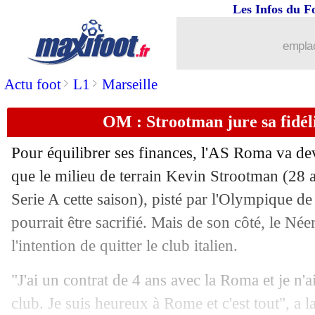
Les Infos du F
emplac
>
>
Actu foot
L1
Marseille
OM : Strootman jure sa fidél
Pour équilibrer ses finances, l'AS Roma va de
que le milieu de terrain
Kevin Strootman
(28 a
Serie A cette saison), pisté par l'Olympique de 
pourrait être sacrifié. Mais de son côté, le Né
l'intention de quitter le club italien.
"J'ai un contrat de 4 ans avec la Roma et je n'
club. Je suis heureux à Rome et c'est tout", a l