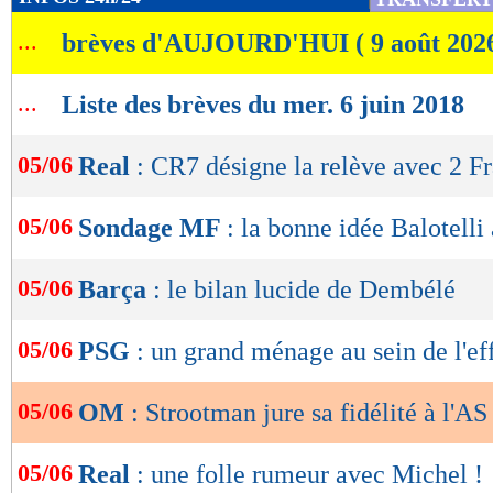
de
...
brèves d'AUJOURD'HUI ( 9 août 202
lecture
OK
...
Liste des brèves du mer. 6 juin 2018
05/06
Real
: CR7 désigne la relève avec 2 F
05/06
Sondage MF
: la bonne idée Balotelli
05/06
Barça
: le bilan lucide de Dembélé
05/06
PSG
: un grand ménage au sein de l'eff
05/06
OM
: Strootman jure sa fidélité à l'
05/06
Real
: une folle rumeur avec Michel !