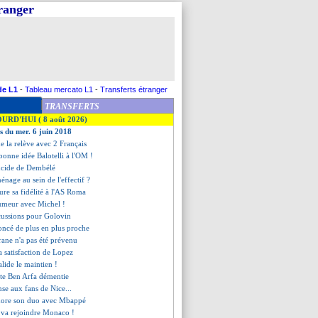
tranger
de L1
-
Tableau mercato L1
-
Transferts étranger
TRANSFERTS
OURD'HUI ( 8 août 2026)
es du mer. 6 juin 2018
e la relève avec 2 Français
 bonne idée Balotelli à l'OM !
lucide de Dembélé
énage au sein de l'effectif ?
ure sa fidélité à l'AS Roma
rumeur avec Michel !
scussions pour Golovin
oncé de plus en plus proche
rane n'a pas été prévenu
a satisfaction de Lopez
lide le maintien !
iste Ben Arfa démentie
ense aux fans de Nice...
dore son duo avec Mbappé
 va rejoindre Monaco !