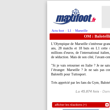
Actu foot
L1
Marseille
>
>
OM : Balotelli
L'Olympique de Marseille s'intéresse gra
ans, 28 matchs et 18 buts en L1 cette sa
millions d'euros, de l'international itali
de séduction. Mais de son côté, l'avant-ce
"Si je vais retourner en Italie ? Je ne sai
l’étranger. Marseille ? Je ne sais pas c
Balotelli pour Tuttosport.
Très apprécié par les fans du Gym, Balotell
Lu 45.874 fois
- Dami
afficher les réactions (+)