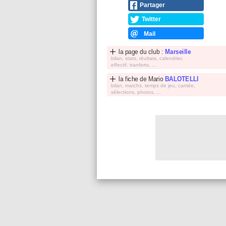
Partager
Twitter
Mail
la page du club :
Marseille
bilan, stats, réultats, calendrier,
effectif, tranferts, ...
la fiche de
Mario
BALOTELLI
bilan, matchs, temps de jeu, carriée,
sélections, photos, ...