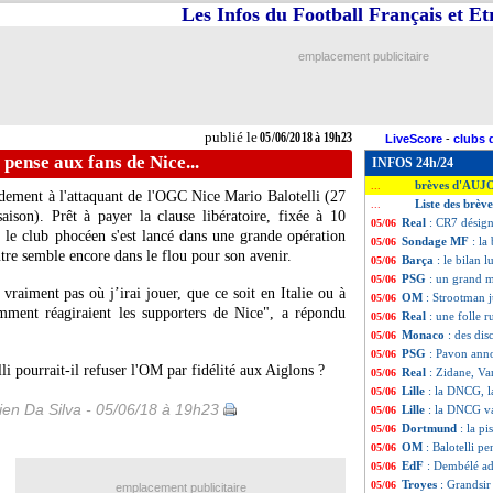
Les Infos du Football Français et E
emplacement publicitaire
publié le
05/06/2018 à 19h23
LiveScore
-
clubs 
 pense aux fans de Nice...
INFOS 24h/24
brèves d'AUJ
...
ndement à l'attaquant de l'OGC Nice
Mario Balotelli
(27
Liste des brèv
...
ison). Prêt à payer la clause libératoire, fixée à 10
Real
: CR7 désign
05/06
en, le club phocéen s'est lancé dans une grande opération
Sondage MF
: la
05/06
ntre semble encore dans le flou pour son avenir.
Barça
: le bilan 
05/06
PSG
: un grand m
05/06
s vraiment pas où j’irai jouer, que ce soit en Italie ou à
OM
: Strootman j
05/06
omment réagiraient les supporters de Nice", a répondu
Real
: une folle 
05/06
Monaco
: des di
05/06
PSG
: Pavon ann
05/06
i pourrait-il refuser l'OM par fidélité aux Aiglons ?
Real
: Zidane, Va
05/06
Lille
: la DNCG, l
05/06
en Da Silva - 05/06/18 à 19h23
Lille
: la DNCG va
05/06
Dortmund
: la p
05/06
OM
: Balotelli p
05/06
EdF
: Dembélé a
05/06
Troyes
: Grandsir
05/06
emplacement publicitaire