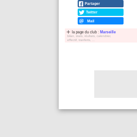
Partager
Twitter
Mail
la page du club :
Marseille
bilan, stats, réultats, calendrier,
effectif, tranferts, ...