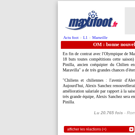
Actu foot
L1
Marseille
>
>
OM : bonne nouvell
En fin de contrat avec l'Olympique de Mar
18 buts toutes compétitions cette saison
Pinilla, ancien coéquipier du Chilien 
Maravilla" a de très grandes chances d'éte
"Chiliens et chiliennes : l'avenir d'A
Aujourd'hui, Alexis Sanchez renouvellerai
amélioration salariale par rapport à la sai
très grande équipe, Alexis Sanchez sera e
Pinilla.
Lu 20.765 fois
- Rom
afficher les réactions (+)