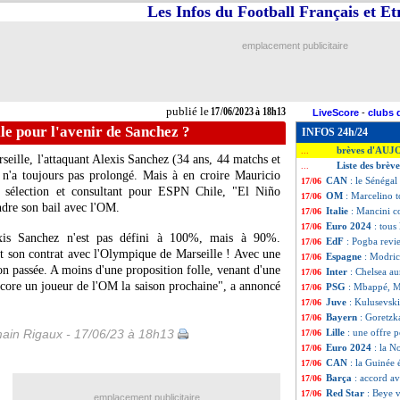
Les Infos du Football Français et E
emplacement publicitaire
publié le
17/06/2023 à 18h13
LiveScore
-
clubs 
e pour l'avenir de Sanchez ?
INFOS 24h/24
brèves d'AUJ
...
seille, l'attaquant Alexis
Sanchez
(34 ans, 44 matchs et
Liste des brèv
...
) n'a toujours pas prolongé. Mais à en croire Mauricio
CAN
: le Sénégal
17/06
en sélection et consultant pour ESPN Chile, "El Niño
OM
: Marcelino 
17/06
ndre son bail avec l'OM.
Italie
: Mancini 
17/06
Euro 2024
: tous
17/06
lexis Sanchez n'est pas défini à 100%, mais à 90%.
EdF
: Pogba revie
17/06
t son contrat avec l'Olympique de Marseille ! Avec une
Espagne
: Modric,
17/06
son passée. A moins d'une proposition folle, venant d'une
Inter
: Chelsea au
17/06
ncore un joueur de l'OM la saison prochaine", a annoncé
PSG
: Mbappé, Ma
17/06
Juve
: Kulusevski
17/06
Bayern
: Goretzk
17/06
ain Rigaux - 17/06/23 à 18h13
Lille
: une offre 
17/06
Euro 2024
: la 
17/06
CAN
: la Guinée 
17/06
Barça
: accord av
17/06
Red Star
: Beye v
17/06
emplacement publicitaire