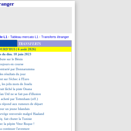
tranger
de L1
-
Tableau mercato L1
-
Transferts étranger
TRANSFERTS
OURD'HUI ( 6 août 2026)
es du dim. 18 juin 2023
 bute sur le Bénin
toujours en course
contrarié par Donnarumma
 les résultats du jour
nt sur l'échec à l'Euro
 les jolis mots de Joselu
rait lâché la piste Onana
n Utd ne se fait pas d'illusion
 acheté par Tottenham (off.)
a répond aux rumeurs de départ
pour un jeune Islandais
Norvège renversée malgré Haaland
éq. fait chuter la Tunisie
ec la pépite Vitor Roque !
a continuer l'aventure