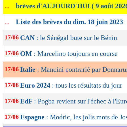
...
brèves d'AUJOURD'HUI ( 9 août 202
de
lecture
...
Liste des brèves du dim. 18 juin 2023
OK
17/06
CAN
: le Sénégal bute sur le Bénin
17/06
OM
: Marcelino toujours en course
17/06
Italie
: Mancini contrarié par Donna
17/06
Euro 2024
: tous les résultats du jour
17/06
EdF
: Pogba revient sur l'échec à l'Eur
17/06
Espagne
: Modric, les jolis mots de Jo