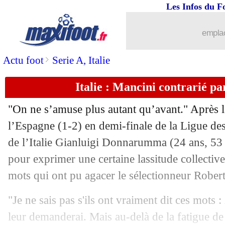
Les Infos du F
emplac
>
Actu foot
Serie A, Italie
Italie : Mancini contrarié 
"On ne s’amuse plus autant qu’avant." Après la
l’Espagne (1-2) en demi-finale de la Ligue des
de l’Italie Gianluigi Donnarumma (24 ans, 53 s
pour exprimer une certaine lassitude collective
mots qui ont pu agacer le sélectionneur Rober
"Je ne sais pas s'ils ont vraiment dit ces mots : 
leur demanderai. Mais au-delà de la fatigue de l