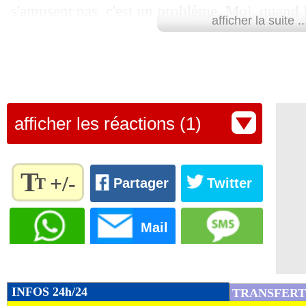
s'amusent pas, c'est un problème. Moi, quand j
afficher la suite ..
comme celui-ci, sur un terrain comme celui-ci, 
football. Il faut toujours s'amuser, et si jamais 
dû me le dire avant", a lancé le coach de la Na
conférence de presse.
afficher les réactions (1)
Le sacre italien à l’Euro en 2021 paraît loin...
Lu 26.677 fois
- Alexis Goudlijian
T
+/-
T
Partager
Twitter
Règlez la
taille du
Mail
texte
pour
l'adapter
à vos
INFOS 24h/24
TRANSFERT
préférences