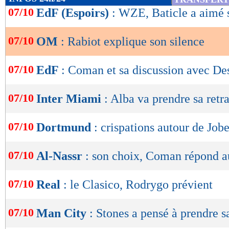
de
07/10
EdF (Espoirs)
: WZE, Baticle a aimé 
lecture
07/10
OM
: Rabiot explique son silence
OK
07/10
EdF
: Coman et sa discussion avec D
07/10
Inter Miami
: Alba va prendre sa retra
07/10
Dortmund
: crispations autour de Jo
07/10
Al-Nassr
: son choix, Coman répond a
07/10
Real
: le Clasico, Rodrygo prévient
07/10
Man City
: Stones a pensé à prendre sa