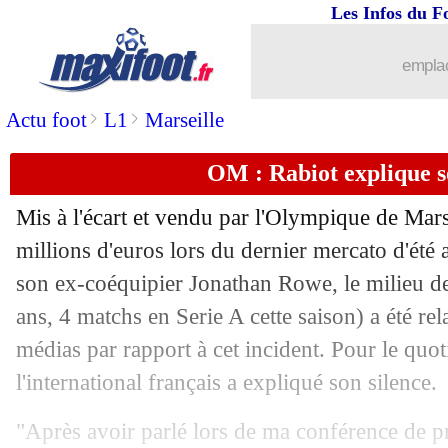
Les Infos du F
emplac
...
brèves d'AUJOURD'HUI ( 8 août 202
>
>
Actu foot
L1
Marseille
...
Liste des brèves du mer. 8 octobre 20
OM : Rabiot explique s
07/10
Milan
: Rabiot raconte son transfert e
Mis à l'écart et vendu par l'Olympique de Mar
07/10
EdF
: Zaïre-Emery a parlé avec Desc
millions d'euros lors du dernier mercato d'été 
son ex-coéquipier Jonathan Rowe, le milieu d
07/10
Portugal
: Palhinha sent une différenc
ans, 4 matchs en Serie A cette saison) a été rel
médias par rapport à cet incident. Pour le quo
07/10
Milan
: Rabiot assume sa personnalité
l'international français a expliqué son silence.
07/10
Monaco
: Conceiçao, c'est aussi non...
"Après avoir parlé lors de ma conférence de pr