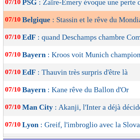
07/10
PSG
: Zaïre-Emery évoque une perte 
de
lecture
07/10
Belgique
: Stassin et le rêve du Mondi
OK
07/10
EdF
: quand Deschamps chambre Com
07/10
Bayern
: Kroos voit Munich champion
07/10
EdF
: Thauvin très surpris d'être là
07/10
Bayern
: Kane rêve du Ballon d'Or
07/10
Man City
: Akanji, l'Inter a déjà décid
07/10
Lyon
: Greif, l'imbroglio avec la Slov