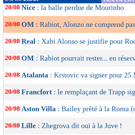
de
20/08
Nice
: la balle perdue de Mourinho
lecture
20/08
OM
: Rabiot, Alonzo ne comprend pa
OK
20/08
Real
: Xabi Alonso se justifie pour R
20/08
OM
: Rabiot pourrait rester... en réser
20/08
Atalanta
: Krstovic va signer pour 25
20/08
Francfort
: le remplaçant de Trapp sig
20/08
Aston Villa
: Bailey prêté à la Roma (o
20/08
Lille
: Zhegrova dit oui à la Juve !