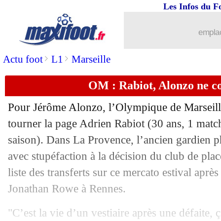
Les Infos du F
20/08
Sondage MF
: l'OM doit vendre Rowe
emplac
20/08
Real
: Mbappé, Xabi Alonso voit un 
>
>
Actu foot
L1
Marseille
20/08
OM
: Acherchour comprend la directio
OM : Rabiot, Alonzo ne 
20/08
Palace
: le départ d'Eze se confirme
Pour Jérôme Alonzo, l’Olympique de Marseille
20/08
TFC
: un jeune buteur argentin recruté
tourner la page Adrien
Rabiot
(30 ans, 1 match
saison). Dans La Provence, l’ancien gardien 
20/08
Juve
: Nottingham avance pour Dougl
avec stupéfaction à la décision du club de place
liste des transferts sur ce mercato estival après
20/08
Tottenham
: insultes racistes, Tel réag
Jonathan Rowe à Rennes.
20/08
Inter
: tension entre Pavard et la direc
"C’est la vie d’un vestiaire après une défaite, 