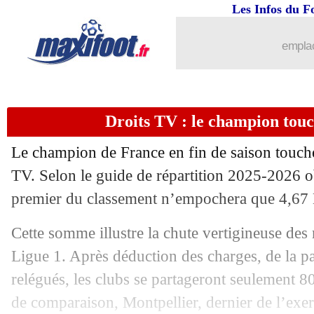
Les Infos du F
20/08
Lille
: la bonne nouvelle Tiago Santos
emplac
20/08
Lens
: le milieu Sangaré a signé (offic
20/08
OM
: Benatia dément une "histoire m
Droits TV : le champion touc
20/08
Nice
: Clauss sur le départ ?
Le champion de France en fin de saison touch
20/08
OM
: Benatia parle de joueurs "choqu
TV. Selon le guide de répartition 2025-2026 o
premier du classement n’empochera que 4,67
20/08
Metz
: Van Den Kerkhof prêté en Belgi
Cette somme illustre la chute vertigineuse des
20/08
Sondage MF
: l'OM doit vendre Rowe
Ligue 1. Après déduction des charges, de la p
relégués, les clubs se partageront seulement 80
20/08
Real
: Mbappé, Xabi Alonso voit un 
de comparaison, Montpellier, dernier de l’exer