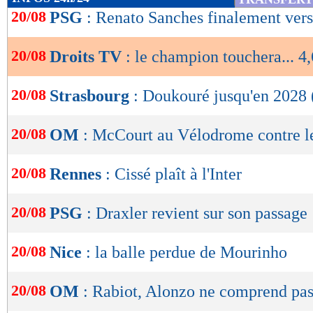
de
20/08
PSG
: Renato Sanches finalement vers
lecture
20/08
Droits TV
: le champion touchera... 
OK
20/08
Strasbourg
: Doukouré jusqu'en 2028 (
20/08
OM
: McCourt au Vélodrome contre 
20/08
Rennes
: Cissé plaît à l'Inter
20/08
PSG
: Draxler revient sur son passage
20/08
Nice
: la balle perdue de Mourinho
20/08
OM
: Rabiot, Alonzo ne comprend pa