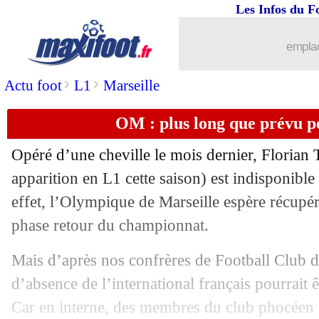
Les Infos du F
...
brèves d'AUJOURD'HUI ( 7 août 202
emplac
...
Liste des brèves du mar. 22 octobre 2
>
>
Actu foot
L1
Marseille
21/10
Bordeaux
: 2 à 3 semaines sans Kosci
OM : plus long que prévu p
21/10
L2
: Lens ralenti par Auxerre
Opéré d’une cheville le mois dernier,
Florian 
21/10
TFC
: Gradel s'imagine au PSG
apparition en L1 cette saison) est indisponibl
effet, l’Olympique de Marseille espère récupére
21/10
Ang.
: Arsenal chute chez un promu !
phase retour du championnat.
21/10
Ballon d'Or
: la liste des 30 avec Mar
Mais d’après nos confrères de Football Club de
d’absence de l’international français pourrait
21/10
ASSE
: le fils de Printant tacle le club
Car en interne, des membres du club phocéen d