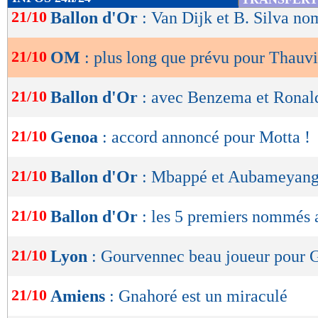
de
21/10
Ballon d'Or
: Van Dijk et B. Silva n
lecture
21/10
OM
: plus long que prévu pour Thauvi
OK
21/10
Ballon d'Or
: avec Benzema et Ronald
21/10
Genoa
: accord annoncé pour Motta !
21/10
Ballon d'Or
: Mbappé et Aubameyang 
21/10
Ballon d'Or
: les 5 premiers nommés 
21/10
Lyon
: Gourvennec beau joueur pour 
21/10
Amiens
: Gnahoré est un miraculé