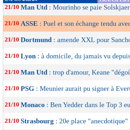
de
21/10
Man Utd
: Mourinho se paie Solskjaer
lecture
21/10
ASSE
: Puel et son échange tendu ave
OK
21/10
Dortmund
: amende XXL pour Sanch
21/10
Lyon
: à domicile, du jamais vu depui
21/10
Man Utd
: trop d'amour, Keane "dégo
21/10
PSG
: Meunier aurait pu signer à Ever
21/10
Monaco
: Ben Yedder dans le Top 3 e
21/10
Strasbourg
: 20e place "anecdotique"