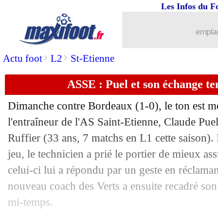
Les Infos du F
21/10
Ballon d'Or
: Van Dijk et B. Silva n
emplac
21/10
OM
: plus long que prévu pour Thauvi
>
>
Actu foot
L2
St-Etienne
21/10
Ballon d'Or
: avec Benzema et Ronald
ASSE : Puel et son échange te
21/10
Genoa
: accord annoncé pour Motta !
Dimanche contre Bordeaux (1-0), le ton est m
21/10
Ballon d'Or
: Mbappé et Aubameyang 
l'entraîneur de l'AS Saint-Etienne, Claude Pue
Ruffier
(33 ans, 7 matchs en L1 cette saison).
21/10
Ballon d'Or
: les 5 premiers nommés 
jeu, le technicien a prié le portier de mieux a
celui-ci lui a répondu par un geste en réclaman
21/10
Lyon
: Gourvennec beau joueur pour 
nouveau coach des Verts a ensuite recadré son
mi-temps.
21/10
Amiens
: Gnahoré est un miraculé