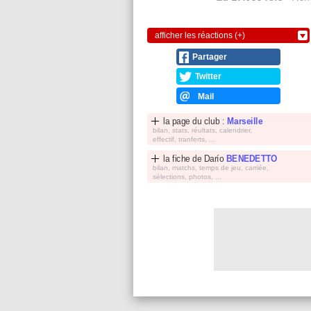
afficher les réactions (+)
Partager
Twitter
Mail
la page du club :
Marseille
bilan, stats, réultats, calendrier,
effectif, tranferts, ...
la fiche de
Darío
BENEDETTO
bilan, matchs, temps de jeu, carriée,
sélections, photos, ...