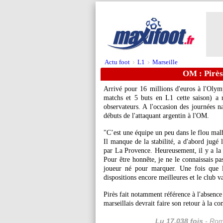
Actu foot
L1
Marseille
>
>
OM : Pirès
Arrivé pour 16 millions d'euros à l'Olym
matchs et 5 buts en L1 cette saison) a r
observateurs. A l'occasion des journées na
débuts de l'attaquant argentin à l'OM.
"C’est une équipe un peu dans le flou mal
Il manque de la stabilité, a d'abord jug
par La Provence. Heureusement, il y a la 
Pour être honnête, je ne le connaissais pa
joueur né pour marquer. Une fois que l
dispositions encore meilleures et le club va
Pirès fait notamment référence à l'absence 
marseillais devrait faire son retour à la c
Lu 17.038 fois
- Rom