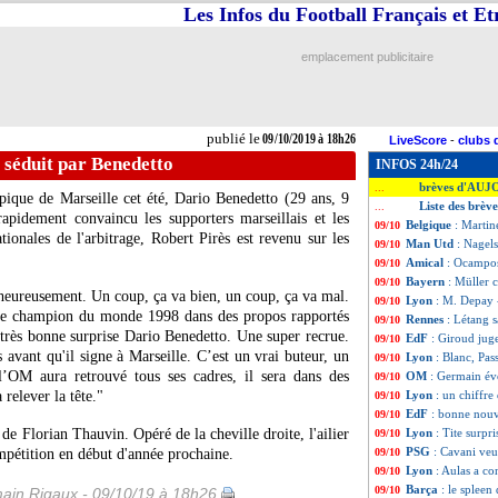
Les Infos du Football Français et E
emplacement publicitaire
publié le
09/10/2019 à 18h26
LiveScore
-
clubs 
 séduit par Benedetto
INFOS 24h/24
brèves d'AUJ
...
pique de Marseille cet été, Dario
Benedetto
(29 ans, 9
Liste des brèv
...
apidement convaincu les supporters marseillais et les
Belgique
: Martin
09/10
tionales de l'arbitrage, Robert Pirès est revenu sur les
Man Utd
: Nagel
09/10
Amical
: Ocampos
09/10
Bayern
: Müller 
09/10
heureusement. Un coup, ça va bien, un coup, ça va mal.
Lyon
: M. Depay -
09/10
é le champion du monde 1998 dans des propos rapportés
Rennes
: Létang 
09/10
très bonne surprise Dario Benedetto. Une super recrue.
EdF
: Giroud juge
09/10
s avant qu'il signe à Marseille. C’est un vrai buteur, un
Lyon
: Blanc, Pas
09/10
’OM aura retrouvé tous ses cadres, il sera dans des
OM
: Germain é
09/10
 relever la tête."
Lyon
: un chiffre
09/10
EdF
: bonne nou
09/10
de Florian Thauvin. Opéré de la cheville droite, l'ailier
Lyon
: Tite surpr
09/10
PSG
: Cavani ve
ompétition en début d'année prochaine.
09/10
Lyon
: Aulas a c
09/10
Barça
: le spleen 
09/10
ain Rigaux - 09/10/19 à 18h26