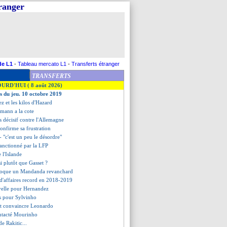
tranger
de L1
-
Tableau mercato L1
-
Transferts étranger
TRANSFERTS
OURD'HUI ( 8 août 2026)
es du jeu. 10 octobre 2019
ez et les kilos d'Hazard
smann a la cote
 décisif contre l'Allemagne
confirme sa frustration
 "c'est un peu le désordre"
sanctionné par la LFP
 l'Islande
si plutôt que Gasset ?
voque un Mandanda revanchard
 d'affaires record en 2018-2019
velle pour Hernandez
is pour Sylvinho
ut convaincre Leonardo
ontacté Mourinho
de Rakitic...