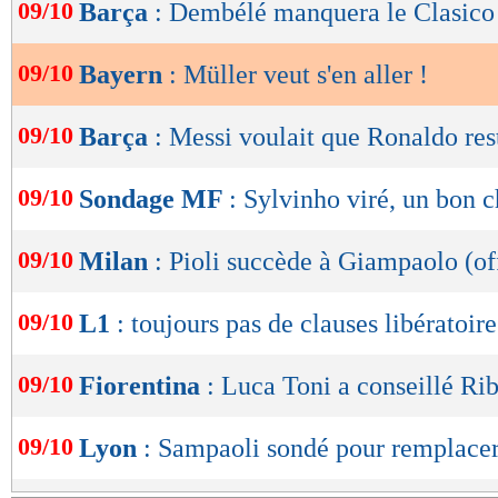
de
09/10
Barça
: Dembélé manquera le Clasico
lecture
09/10
Bayern
: Müller veut s'en aller !
OK
09/10
Barça
: Messi voulait que Ronaldo res
09/10
Sondage MF
: Sylvinho viré, un bon 
09/10
Milan
: Pioli succède à Giampaolo (off
09/10
L1
: toujours pas de clauses libératoire
09/10
Fiorentina
: Luca Toni a conseillé Ri
09/10
Lyon
: Sampaoli sondé pour remplace