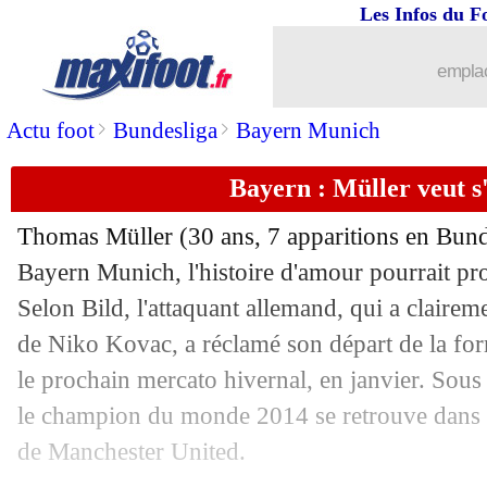
09/10
Barça
: le spleen de Rakitic...
Les Infos du F
09/10
OM
: Pirès séduit par Benedetto
emplac
>
>
Actu foot
Bundesliga
Bayern Munich
09/10
EdF
: Matuidi a pensé à la retraite, mai
Bayern : Müller veut s'
09/10
Barça
: Messi pense y terminer sa carr
Thomas
Müller
(30 ans, 7 apparitions en Bunde
09/10
PSG
: Neymar est "heureux"
Bayern Munich, l'histoire d'amour pourrait pr
Selon Bild, l'attaquant allemand, qui a clairem
09/10
Algérie
: Belmadi agacé par le débat 
de Niko Kovac, a réclamé son départ de la for
09/10
Divers
: "carrière ratée" pour Ben Arfa
le prochain mercato hivernal, en janvier. Sous
le champion du monde 2014 se retrouve dans le
09/10
EdF
: "sous-coté" ? Ben Yedder n'y pe
de Manchester United.