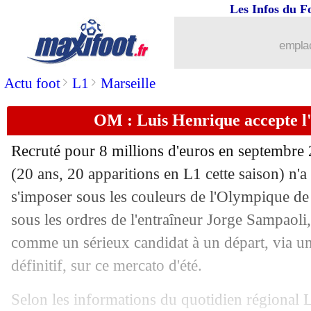
Les Infos du F
02/06
Argentine
: Di Maria répond à Mbapp
emplac
02/06
ASSE
: la L1, le constat accablant de
>
>
Actu foot
L1
Marseille
02/06
Real
: Rüdiger a signé 4 ans ! (officiel
OM : Luis Henrique accepte l'
02/06
Bordeaux
: Hwang veut très vite filer
Recruté pour 8 millions d'euros en septembre 2
(20 ans, 20 apparitions en L1 cette saison) n'a
02/06
Italie
: le constat lucide de Mancini
s'imposer sous les couleurs de l'Olympique de 
02/06
sous les ordres de l'entraîneur Jorge Sampaoli,
Séville
: trois pistes défensives en L1
comme un sérieux candidat à un départ, via un
02/06
Lyon
: Lacazette, un retour vraiment p
définitif, sur ce mercato d'été.
02/06
ASSE
: Batlles en approche
Selon les informations du quotidien régional L