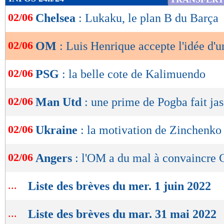
de
02/06
Chelsea
: Lukaku, le plan B du Barça
lecture
OK
02/06
OM
: Luis Henrique accepte l'idée d'u
02/06
PSG
: la belle cote de Kalimuendo
02/06
Man Utd
: une prime de Pogba fait jase
02/06
Ukraine
: la motivation de Zinchenko
02/06
Angers
: l'OM a du mal à convaincre 
...
Liste des brèves du mer. 1 juin 2022
...
Liste des brèves du mar. 31 mai 2022