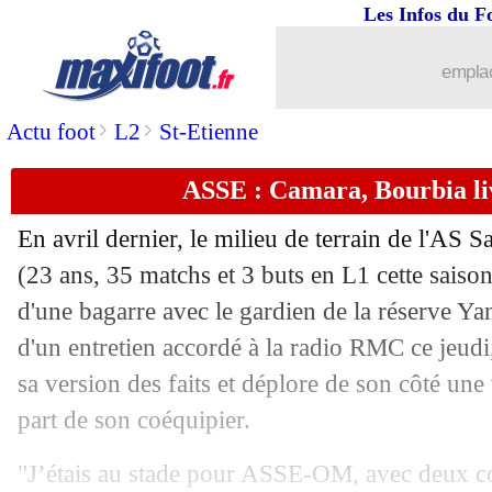
Les Infos du F
02/06
Amical
: le Brésil déroule, doublé po
emplac
02/06
Bayern
: Müller incite Lewandowski à
>
>
Actu foot
L2
St-Etienne
02/06
Lyon
: Lacazette, retour confirmé !
ASSE : Camara, Bourbia liv
02/06
Argentine
: Di Maria répond à Mbapp
En avril dernier, le milieu de terrain de l'AS
02/06
ASSE
: la L1, le constat accablant de
(23 ans, 35 matchs et 3 buts en L1 cette saison
d'une bagarre avec le gardien de la réserve Ya
02/06
Real
: Rüdiger a signé 4 ans ! (officiel
d'un entretien accordé à la radio RMC ce jeudi, 
sa version des faits et déplore de son côté une 
02/06
Bordeaux
: Hwang veut très vite filer
part de son coéquipier.
02/06
Italie
: le constat lucide de Mancini
"J’étais au stade pour ASSE-OM, avec deux co