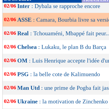
Mahdi a demandé à me voir pour s’expliquer. J
de
02/06
Inter
: Dybala se rapproche encore
lecture
coup car c’est son frère quand même. Donc o
mais très vite, on s’est rendu compte qu’on n'a
02/06
ASSE
: Camara, Bourbia livre sa vers
OK
d’accord donc on a décidé d’en rester là. Chacu
02/06
Real
: Tchouaméni, Mbappé fait peur..
je n’ai pas eu le temps de faire deux pas que 
dos. A partir de là, je n’ai plus aucun souvenir
02/06
Chelsea
: Lukaku, le plan B du Barça
le vestiaire, en sang, avec le docteur. Donc ce 
une agression. C’est la deuxième vérité que je ve
02/06
OM
: Luis Henrique accepte l'idée d'u
y a des témoins", a-t-il assuré.
02/06
PSG
: la belle cote de Kalimuendo
Cette histoire devrait se poursuivre devant la j
déposée par Bourbia contre Camara.
02/06
Man Utd
: une prime de Pogba fait jase
Lu 18.649 fois
- Damien Da Silva 
02/06
Ukraine
: la motivation de Zinchenko