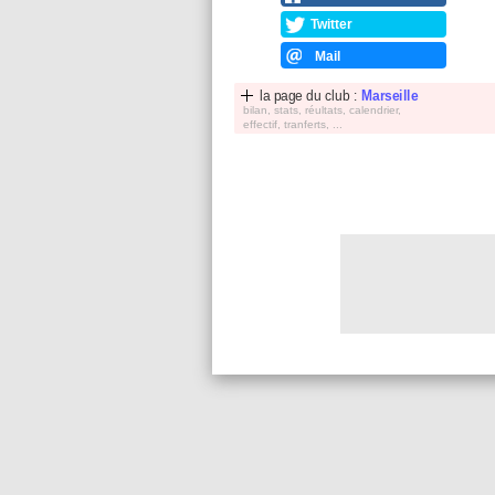
Twitter
Mail
la page du club :
Marseille
bilan, stats, réultats, calendrier,
effectif, tranferts, ...