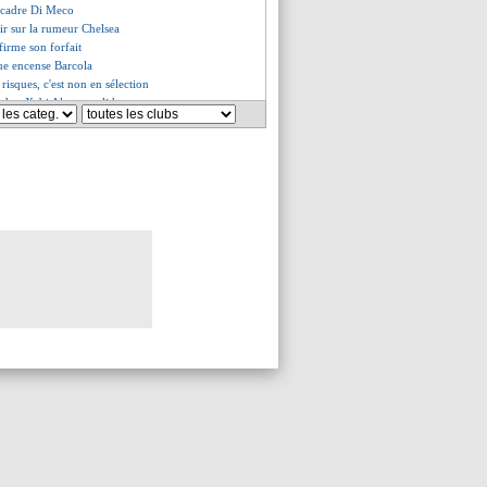
ecadre Di Meco
ir sur la rumeur Chelsea
irme son forfait
ue encense Barcola
s risques, c'est non en sélection
der, Xabi Alonso valide
 de retour, Guardiola ravi
te soutenu en interne
c'est rassurant
classé ?
 avec Bellingham pour l'OM
ue, en tribunes à long terme ?
ou sur l'objectif en LdC
o ne sous-estime pas l'OM
 s'estime heureux
goria a l'habitude de souffrir
uaméni s'attend à un défi
estomaqué par Modric
lia présent pour l'Atalanta ?
rtain pour le Real
 se jouera au Camp Nou
 aperçu en béquilles
ait pour le Real !
and déjà fan de Donnarumma
lle pique sur la VAR !
iffres terrifiants d'Amorim