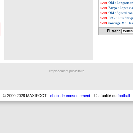
OM
: Longoria r
15/09
Barça
: Lopez cla
15/09
OM
: Aguerd conf
15/09
PSG
: Luis Enriq
15/09
Sondage MF
: le
15/09
Real
: Mbappé lea
15/09
Filtrer :
Man City
: Foden
15/09
OM
: Balerdi res
15/09
Milan
: Maignan, 
15/09
Inter
: Sommer dé
15/09
Real
: le groupe
15/09
PSG
: Luis Enriq
15/09
OM
: Longoria fl
15/09
Real
: Xabi Alons
15/09
emplacement publicitaire
Rennes
: Rouault
15/09
OM
: Mbappé, Lon
15/09
Real
: l'OM, Tcho
15/09
Milan
: Allegri 
15/09
PSG
: Kvaratskhe
15/09
- © 2000-2026 MAXIFOOT -
choix de consentement
- L'actualité du
football
-
OM
: Traoré ince
15/09
LdC
: Barça-PSG
15/09
VIDEO
: Maignan
15/09
OM
: Aguerd forf
15/09
Man City
: Haal
15/09
Lyon
: une nouve
15/09
Man Utd
: les ch
15/09