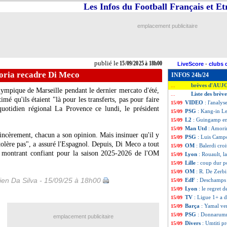
Les Infos du Football Français et E
emplacement publicitaire
publié le
15/09/2025 à 18h00
LiveScore
-
clubs 
ria recadre Di Meco
INFOS 24h/24
brèves d'AUJ
...
lympique de Marseille pendant le dernier mercato d'été,
Liste des brèv
...
imé qu'ils étaient "là pour les transferts, pas pour faire
VIDEO
: l'analy
15/09
quotidien régional La Provence ce lundi, le président
PSG
: Kang-in Le
15/09
L2
: Guingamp en
15/09
Man Utd
: Amori
15/09
incèrement, chacun a son opinion. Mais insinuer qu'il y
PSG
: Luis Campo
15/09
e tolère pas", a assuré l'Espagnol. Depuis, Di Meco a tout
OM
: Balerdi croi
15/09
e montrant confiant pour la saison 2025-2026 de l'OM
Lyon
: Rouault, l
15/09
Lille
: coup dur 
15/09
OM
: R. De Zerbi 
15/09
en Da Silva - 15/09/25 à 18h00
EdF
: Deschamps
15/09
Lyon
: le regret 
15/09
TV
: Ligue 1+ a d
15/09
Barça
: Yamal ve
15/09
PSG
: Donnarumm
15/09
emplacement publicitaire
Divers
: Umtiti pr
15/09