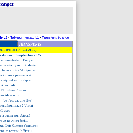
tranger
de L1
-
Tableau mercato L1
-
Transferts étranger
TRANSFERTS
OURD'HUI ( 7 août 2026)
es du mar. 16 septembre 2025
se étonnante de S. Frappart
e incertain pour l'Atalanta
chaîne contre Montpellier
m toujours pas menacé
s répond aux critiques
t à l'exploit
a FFF admet l'erreur
pour Alexsandro
- "ce n'est pas une fête"
 rend hommage à Umtiti
de Lopes
éjà atteint son objectif
rs un nouveau forfait
a, Luis Campos s'explique
end sa retraite (officiel)