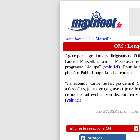
Actu foot
L1
Marseille
>
>
OM : Longo
Agacé par la gestion des dirigeants de l'O
l'ancien Marseillais Eric Di Meco avait est
progresser l'équipe" (
voir ici
). Pour le 
phocéen Pablo Longoria lui a répondu.
"J'ai entendu. Ça ne me fait pas de mal. S
a des délits, je trouve ça grave et je ne l
de même fait évoluer son discours en s
(
voir ici
).
Lu 37.332 fois
- Dami
afficher les réactions (34)
Partager