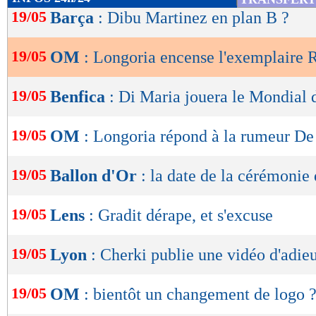
de
19/05
Barça
: Dibu Martinez en plan B ?
lecture
19/05
OM
: Longoria encense l'exemplaire 
OK
19/05
Benfica
: Di Maria jouera le Mondial 
19/05
OM
: Longoria répond à la rumeur D
19/05
Ballon d'Or
: la date de la cérémonie
19/05
Lens
: Gradit dérape, et s'excuse
19/05
Lyon
: Cherki publie une vidéo d'adie
19/05
OM
: bientôt un changement de logo 