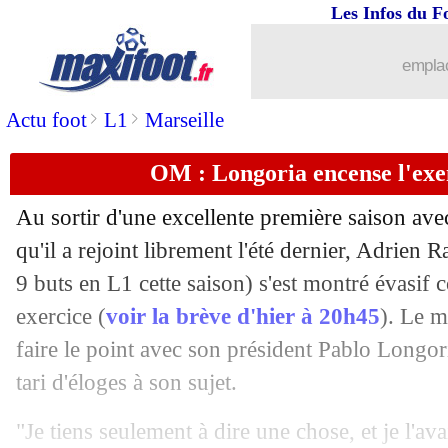
Les Infos du F
19/05
Nantes
: Abline a la cote en Ligue 1
emplac
19/05
PSG
: Petit voyait de l'arrogance
>
>
Actu foot
L1
Marseille
19/05
Lille
: Angel Gomes annonce son dépa
OM : Longoria encense l'exe
19/05
Rennes
: Rongier toujours ciblé
Au sortir d'une excellente première saison ave
19/05
Lille
: Genesio va bien rester
qu'il a rejoint librement l'été dernier, Adrien
Ra
9 buts en L1 cette saison) s'est montré évasif 
19/05
OM
: Benatia évoque la piste Medina
exercice (
voir la brève d'hier à 20h45
). Le m
faire le point avec son président Pablo Longori
19/05
Barça
: Laporta confiant pour De Jon
tari d'éloges à son sujet.
19/05
ASSE
: Strasbourg pense à Davitashvil
"Je tiens seulement à dire une chose, et je l'ava