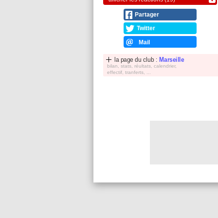
Partager
Twitter
Mail
la page du club :
Marseille
bilan, stats, réultats, calendrier,
effectif, tranferts, ...