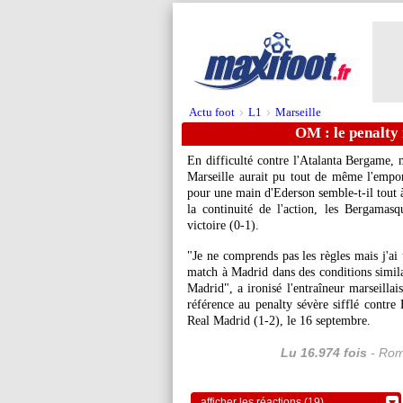
Actu foot
L1
Marseille
>
>
OM : le penalty 
En difficulté contre l'Atalanta Bergame,
Marseille aurait pu tout de même l'emport
pour une main d'Ederson semble-t-il tout à
la continuité de l'action, les Bergamasq
victoire (0-1).
"Je ne comprends pas les règles mais j'a
match à Madrid dans des conditions simila
Madrid", a ironisé l'entraîneur marseilla
référence au penalty sévère sifflé contre
Real Madrid (1-2), le 16 septembre.
Lu 16.974 fois
- Rom
afficher les réactions (19)