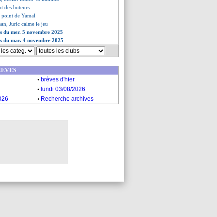
nt des buteurs
u point de Yamal
n, Juric calme le jeu
es du mer. 5 novembre 2025
es du mar. 4 novembre 2025
REVES
.
brèves d'hier
.
lundi 03/08/2026
.
026
Recherche archives