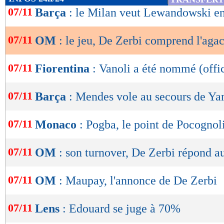
de
07/11
Barça
: le Milan veut Lewandowski en
perds contre l'Atalanta ou que tu fais un nul fa
lecture
les critiques, ça serait trop beau sans ça", a exp
07/11
OM
: le jeu, De Zerbi comprend l'ag
OK
Une réaction de l'OM sera attendue face à Bre
07/11
Fiorentina
: Vanoli a été nommé (offic
Lu 8.886 fois
- Damien Da Silva 
07/11
Barça
: Mendes vole au secours de Ya
07/11
Monaco
: Pogba, le point de Pocognol
07/11
OM
: son turnover, De Zerbi répond au
07/11
OM
: Maupay, l'annonce de De Zerbi
07/11
Lens
: Edouard se juge à 70%