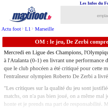
Les Infos du F
07/11
Nantes
: Lopes forfait face au Havre
emplac
07/11
L1
: Paris FC-Rennes, les compos
>
>
Actu foot
L1
Marseille
07/11
Tigres
: Thauvin en veut à Gignac
OM : le jeu, De Zerbi compr
07/11
Liverpool
: le Bayern discute avec Ko
Mercredi en Ligue des Champions, l'Olympique
07/11
PSG
: Barcola et Kvaratskhelia à l'en
à l'Atalanta (0-1) en livrant une performance 
que le club phocéen a été critiqué pour cette m
07/11
Monaco
: Pocognoli explique la méfo
l'entraîneur olympien Roberto De Zerbi a livré
07/11
OM
: Bakola, le message de De Zerbi
"Les critiques sur la qualité du jeu sont justifié
matchs, on n'a pas bien joué, on a même mal jo
07/11
Divers
: Dubois explique sa décision d'
honte et je prends ma part de responsabilité. Ma