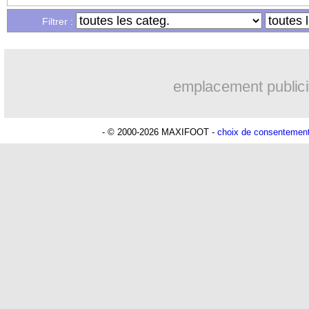
Filtrer :
07/11
L1
: Paris FC-Rennes, les compos
07/11
Tigres
: Thauvin en veut à Gignac
emplacement publici
07/11
Liverpool
: le Bayern discute avec Ko
- © 2000-2026 MAXIFOOT -
choix de consentemen
07/11
PSG
: Barcola et Kvaratskhelia à l'en
07/11
Monaco
: Pocognoli explique la méfo
07/11
OM
: Bakola, le message de De Zerbi
07/11
Divers
: Dubois explique sa décision d'
07/11
Bayern
: l'avenir d'Upamecano, Freun