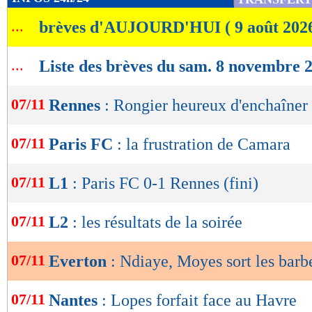
de
...
brèves d'AUJOURD'HUI ( 9 août 202
lecture
OK
...
Liste des brèves du sam. 8 novembre 
07/11
Rennes
: Rongier heureux d'enchaîner
07/11
Paris FC
: la frustration de Camara
07/11
L1
: Paris FC 0-1 Rennes (fini)
07/11
L2
: les résultats de la soirée
07/11
Everton
: Ndiaye, Moyes sort les barb
07/11
Nantes
: Lopes forfait face au Havre