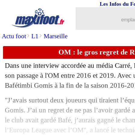
Les Infos du F
emplac
>
>
Actu foot
L1
Marseille
OM : le gros regret de 
Dans une interview accordée au média Carré, 
son passage à l'OM entre 2016 et 2019. Avec un
Bafétimbi Gomis à la fin de la saison 2016-20
...
brèves d'AUJOURD'HUI ( 8 août 202
"J’avais surtout deux joueurs qui tiraient l’éq
...
Liste des brèves du mer. 25 décembre
Gomis. J’ai un regret de ne pas l’avoir gardé 
le club avait gardé Bafé, j’aurais gagné le ch
24/12
PSG
: pourquoi Omar Sy préfère l'OM
l’Europa League avec l’OM", a lancé le techni