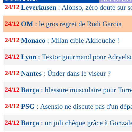
de
24/12
Leverkusen
: Alonso, zéro doute sur s
lecture
24/12
OM
: le gros regret de Rudi Garcia
OK
24/12
Monaco
: Milan cible Akliouche !
24/12
Lyon
: Textor gourmand pour Adryels
24/12
Nantes
: Ünder dans le viseur ?
24/12
Barça
: blessure musculaire pour Torr
24/12
PSG
: Asensio ne discute pas d'un dép
24/12
Barça
: un joli chèque grâce à Gonzal