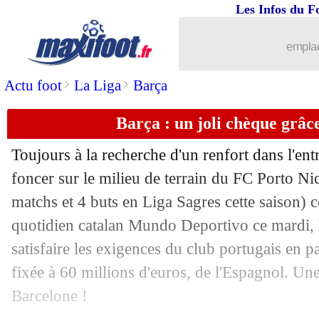
Les Infos du F
...
Liste des brèves du mer. 25 décembre
emplac
24/12
PSG
: pourquoi Omar Sy préfère l'OM
>
>
Actu foot
La Liga
Barça
24/12
Rennes
: Santamaria sur le départ
Barça : un joli chèque grâc
24/12
Nantes
: des offensives attendues pou
Toujours à la recherche d'un renfort dans l'ent
24/12
Lens
: le jeune Bulatovic en approche
foncer sur le milieu de terrain du FC Porto
Ni
matchs et 4 buts en Liga Sagres cette saison) ce
24/12
Tottenham
: Postecoglou attend des r
quotidien catalan Mundo Deportivo ce mardi, 
satisfaire les exigences du club portugais en pa
24/12
Bilbao
: le Bayern piste aussi N. Will
fixée à 60 millions d'euros, de l'Espagnol. Un
Barcelone !
24/12
Montpellier
: le coup de gueule des ul