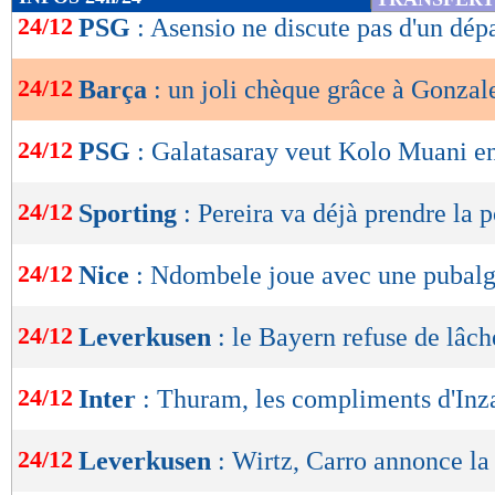
de
24/12
PSG
: Asensio ne discute pas d'un dép
lecture
24/12
Barça
: un joli chèque grâce à Gonzal
OK
24/12
PSG
: Galatasaray veut Kolo Muani en
24/12
Sporting
: Pereira va déjà prendre la p
24/12
Nice
: Ndombele joue avec une pubalg
24/12
Leverkusen
: le Bayern refuse de lâch
24/12
Inter
: Thuram, les compliments d'Inz
24/12
Leverkusen
: Wirtz, Carro annonce la