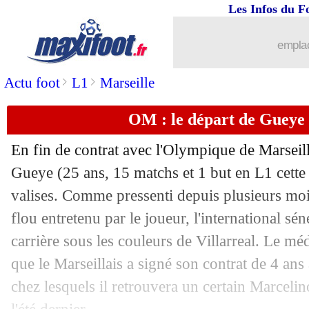
Les Infos du F
02/06
Rennes
: Ghisolfi cible Kalimuendo 
emplac
02/06
L1/L2
: Metz-St Etienne, les compos
>
>
Actu foot
L1
Marseille
02/06
PSG
: l'agent de Donnarumma évoque 
OM : le départ de Gueye 
02/06
EdF
: Barcola sans pression
En fin de contrat avec l'Olympique de Marseill
02/06
Fiorentina
: Palladino va remplacer It
Gueye
(25 ans, 15 matchs et 1 but en L1 cette s
valises. Comme pressenti depuis plusieurs moi
02/06
Real
: Mbappé a signé son contrat !
flou entretenu par le joueur, l'international sé
carrière sous les couleurs de Villarreal. Le m
02/06
Real
: Güler veut jouer un rôle majeur
que le Marseillais a signé son contrat de 4 an
chez lesquels il retrouvera un certain Marcel
02/06
Bayern
: Kimmich attend un signe du 