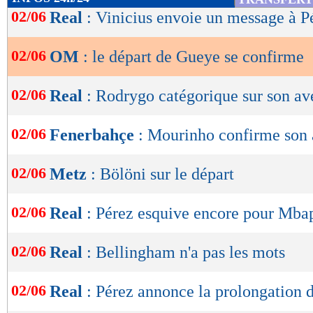
de
02/06
Real
: Vinicius envoie un message à P
lecture
02/06
OM
: le départ de Gueye se confirme
OK
02/06
Real
: Rodrygo catégorique sur son av
02/06
Fenerbahçe
: Mourinho confirme son 
02/06
Metz
: Bölöni sur le départ
02/06
Real
: Pérez esquive encore pour Mba
02/06
Real
: Bellingham n'a pas les mots
02/06
Real
: Pérez annonce la prolongation 