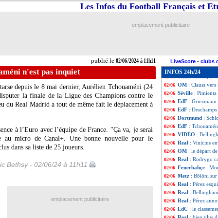
Real
: Mbappé, le
02/06
Les Infos du Football Français et E
Rennes
: Ghisolf
02/06
L1/L2
: Metz-St 
02/06
emplacement publicitaire
PSG
: l'agent d
02/06
EdF
: Barcola san
02/06
Fiorentina
: Pall
02/06
Real
: Mbappé a s
02/06
publié le
02/06/2024 à 11h11
Real
: Güler veut
02/06
LiveScore
-
clubs 
Bayern
: Kimmich
02/06
méni n'est pas inquiet
INFOS 24h/24
Milan
: Leão, la 
02/06
OM
: Clauss vers
02/06
tarse depuis le 8 mai dernier, Aurélien Tchouaméni (24
Séville
: Pimienta
02/06
disputer la finale de la Ligue des Champions contre le
EdF
: Griezmann 
02/06
u du Real Madrid a tout de même fait le déplacement à
EdF
: Deschamps
02/06
Dortmund
: Schl
02/06
EdF
: Tchouaméni
02/06
sence à l’Euro avec l’équipe de France. "Ça va, je serai
VIDEO
: Bellin
02/06
lore au micro de Canal+. Une bonne nouvelle pour le
Real
: Vinicius e
02/06
lus dans sa liste de 25 joueurs.
OM
: le départ d
02/06
Real
: Rodrygo ca
02/06
ic Bethsy - 02/06/24 à 11h11
Fenerbahçe
: Mo
02/06
Metz
: Bölöni sur
02/06
Real
: Pérez esq
02/06
Real
: Bellingham
02/06
emplacement publicitaire
Real
: Pérez anno
02/06
LdC
: le classeme
02/06
Real
: bien plus 
02/06