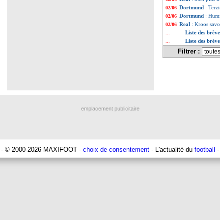
Dortmund
: Terz
02/06
Dortmund
: Humm
02/06
Real
: Kroos savo
02/06
Liste des brèv
...
Liste des brèv
...
Filtrer :
emplacement publicitaire
- © 2000-2026 MAXIFOOT -
choix de consentement
- L'actualité du
football
-