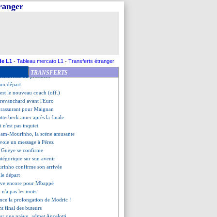
 constat de Thierry Henry
tranger
i cible Kalimuendo pour la Roma
Etienne, les compos
e Donnarumma évoque son avenir
s pression
adino va remplacer Italiano
igné son contrat !
 jouer un rôle majeur
de L1
-
Tableau mercato L1
-
Transferts étranger
 attend un signe du club
TRANSFERTS
maladresse du président
 un départ
 est le nouveau coach (off.)
revanchard avant l'Euro
 rassurant pour Maignan
otterbeck amer après la finale
 n'est pas inquiet
gham-Mourinho, la scène amusante
nvoie un message à Pérez
e Gueye se confirme
tégorique sur son avenir
urinho confirme son arrivée
 le départ
uive encore pour Mbappé
 n'a pas les mots
nce la prolongation de Modric !
nt final des buteurs
dur que prévu, admet Ancelotti