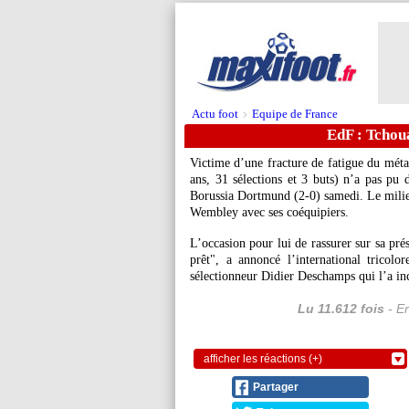
Actu foot
Equipe de France
>
EdF : Tchoua
Victime d’une fracture de fatigue du méta
ans, 31 sélections et 3 buts) n’a pas pu 
Borussia Dortmund (2-0) samedi. Le milie
Wembley avec ses coéquipiers.
L’occasion pour lui de rassurer sur sa pré
prêt", a annoncé l’international trico
sélectionneur Didier Deschamps qui l’a inc
Lu 11.612 fois
- Er
afficher les réactions (+)
Partager