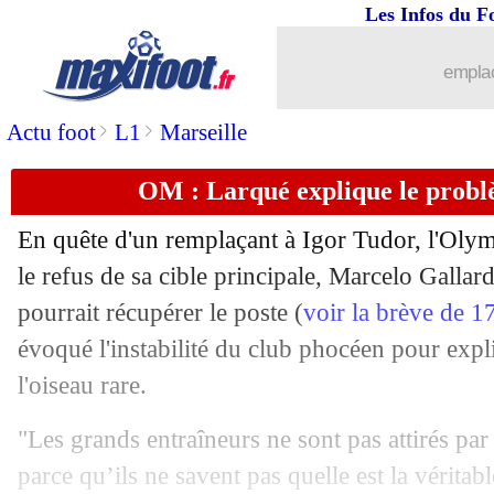
Les Infos du F
emplac
>
>
Actu foot
L1
Marseille
OM : Larqué explique le probl
En quête d'un remplaçant à Igor Tudor, l'Olym
le refus de sa cible principale, Marcelo Galla
pourrait récupérer le poste (
voir la brève de 
...
brèves d'AUJOURD'HUI ( 7 août 202
évoqué l'instabilité du club phocéen pour expli
l'oiseau rare.
...
Liste des brèves du mar. 20 juin 2023
"Les grands entraîneurs ne sont pas attirés pa
19/06
CdM 2022
: les mots forts de Descha
parce qu’ils ne savent pas quelle est la véritabl