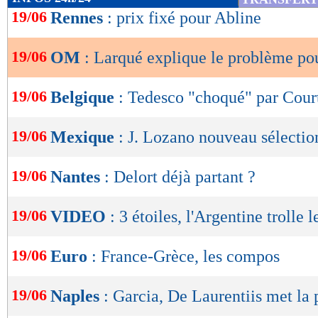
de
19/06
Rennes
: prix fixé pour Abline
lecture
19/06
OM
: Larqué explique le problème po
OK
19/06
Belgique
: Tedesco "choqué" par Cour
19/06
Mexique
: J. Lozano nouveau sélection
19/06
Nantes
: Delort déjà partant ?
19/06
VIDEO
: 3 étoiles, l'Argentine trolle 
19/06
Euro
: France-Grèce, les compos
19/06
Naples
: Garcia, De Laurentiis met la 