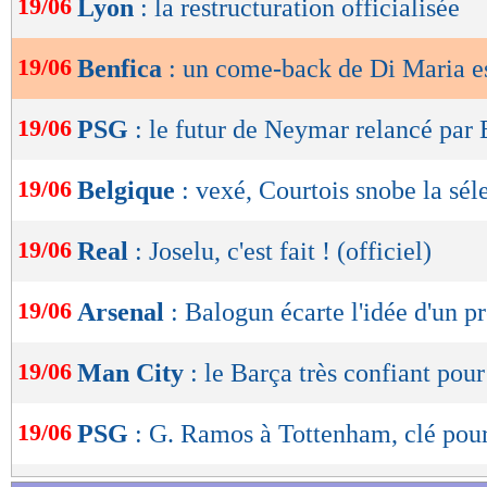
19/06
Lyon
: la restructuration officialisée
de
lecture
19/06
Benfica
: un come-back de Di Maria e
OK
19/06
PSG
: le futur de Neymar relancé par 
19/06
Belgique
: vexé, Courtois snobe la sél
19/06
Real
: Joselu, c'est fait ! (officiel)
19/06
Arsenal
: Balogun écarte l'idée d'un pr
19/06
Man City
: le Barça très confiant po
19/06
PSG
: G. Ramos à Tottenham, clé pou