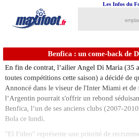
19/06
Chelsea
: Cucurella déjà bradé ?
Les Infos du F
19/06
PSG
: Conceiçao se tient à l'affût
emplac
19/06
Man City
: prolongation surprise pou
Benfica : un come-back de D
19/06
Fulham
: Diop placé en garde à vue
En fin de contrat, l’ailier Angel Di
Maria
(35 a
19/06
Argentine
: Messi, les mots forts de S
toutes compétitions cette saison) a décidé de q
Annoncé dans le viseur de l'Inter Miami et de
19/06
Chelsea
: Lukaku a recalé l'Arabie sao
l’Argentin pourrait s'offrir un rebond séduisa
19/06
EdF
: Mbappé, M'Vila avertit la Grèce
Benfica, l’un de ses anciens clubs (2007-2010
Bola ce lundi.
19/06
Bournemouth
: O'Neil prend la porte (
"El Fideo" représente une priorité de recruteme