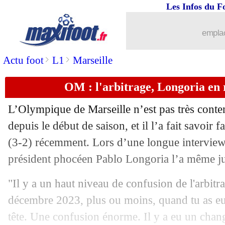
Les Infos du F
09/10
Man City
: Viana pour remplacer Begi
emplac
09/10
Man City
: la réponse de Zubimendi
>
>
Actu foot
L1
Marseille
09/10
EdF
: avec Nkunku et Kolo Muani cont
OM : l'arbitrage, Longoria en
09/10
OM
: Carboni touché à un genou en sé
L’Olympique de Marseille n’est pas très conten
09/10
AEK
: Ribalta, c'est confirmé (officiel
depuis le début de saison, et il l’a fait savoi
(3-2) récemment. Lors d’une longue interview
09/10
EdF
: Koundé répond à Rothen !
président phocéen Pablo Longoria l’a même ju
09/10
EdF
: Tchouaméni capitaine, Descham
"Il y a un haut niveau de confusion de l'arbitr
décembre 2023, plus ou moins, quand tu as eu
09/10
PSG
: Deschamps et la situation de K
tête. Une confusion énorme. Il y a eu un cha