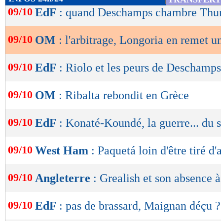
de
09/10
EdF
: quand Deschamps chambre Th
lecture
09/10
OM
: l'arbitrage, Longoria en remet 
OK
09/10
EdF
: Riolo et les peurs de Deschamps
09/10
OM
: Ribalta rebondit en Grèce
09/10
EdF
: Konaté-Koundé, la guerre... du s
09/10
West Ham
: Paquetá loin d'être tiré d'
09/10
Angleterre
: Grealish et son absence à
09/10
EdF
: pas de brassard, Maignan déçu ?