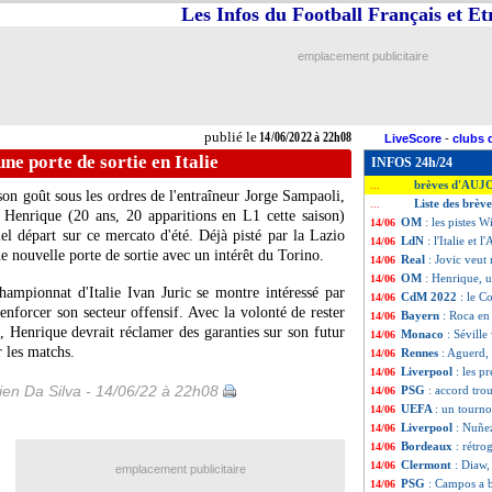
Les Infos du Football Français et E
emplacement publicitaire
publié le
14/06/2022 à 22h08
LiveScore
-
clubs 
ne porte de sortie en Italie
INFOS 24h/24
brèves d'AUJ
...
son goût sous les ordres de l'entraîneur Jorge Sampaoli,
Liste des brèv
...
s Henrique (20 ans, 20 apparitions en L1 cette saison)
OM
: les pistes 
14/06
iel départ sur ce mercato d'été. Déjà pisté par la Lazio
LdN
: l'Italie et 
14/06
e nouvelle porte de sortie avec un intérêt du Torino.
Real
: Jovic veut 
14/06
OM
: Henrique, u
14/06
hampionnat d'Italie Ivan Juric se montre intéressé par
CdM 2022
: le C
14/06
renforcer son secteur offensif. Avec la volonté de rester
Bayern
: Roca en
14/06
 Henrique devrait réclamer des garanties sur son futur
Monaco
: Séville
14/06
r les matchs.
Rennes
: Aguerd,
14/06
Liverpool
: les 
14/06
en Da Silva - 14/06/22 à 22h08
PSG
: accord tro
14/06
UEFA
: un tourno
14/06
Liverpool
: Nuñez
14/06
Bordeaux
: rétro
14/06
Clermont
: Diaw, 
14/06
emplacement publicitaire
PSG
: Campos a b
14/06