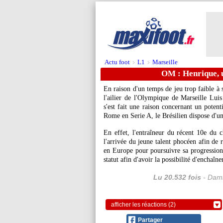
Actu foot
L1
Marseille
>
>
OM : Henrique, u
En raison d'un temps de jeu trop faible à 
l'ailier de l'Olympique de Marseille Lui
s'est fait une raison concernant un potent
Rome en Serie A, le Brésilien dispose d'un
En effet, l'entraîneur du récent 10e du c
l'arrivée du jeune talent phocéen afin de 
en Europe pour poursuivre sa progression,
statut afin d'avoir la possibilité d'enchaîne
Lu 20.532 fois
- Dami
afficher les réactions (2)
Partager