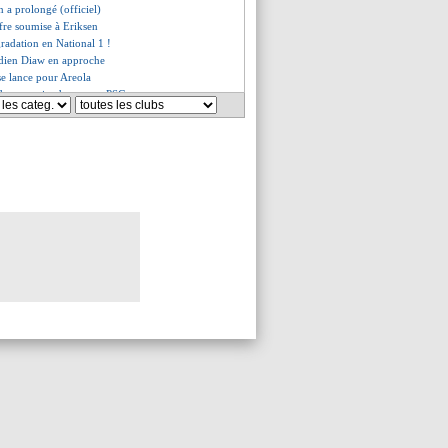
n a prolongé (officiel)
ffre soumise à Eriksen
gradation en National 1 !
rdien Diaw en approche
se lance pour Areola
idane ne viendra pas au PSG
ips, la priorité confirmée
ultimatum de Newcastle
erch justifie son choix
tienne dément pour Rami
 Tunisie écrase le Japon
éfend la Ligue 1
uma en route pour Tottenham
ne deux ans (officiel)
entif pour De Ligt
est bouclé
 justifie son choix
t vers Manchester City
 sur le banc (officiel)
ure pour le Qatar
oche d'un départ
e fort de Piqué à Laporta
posé, mais...
aurait dit non
, une 3e offre du Bayern
le l'inutile Rabiot