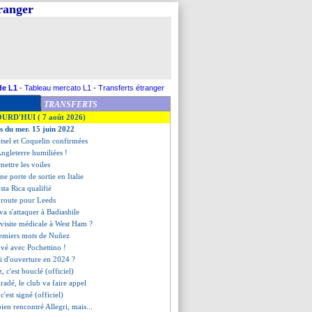
tranger
de L1
-
Tableau mercato L1
-
Transferts étranger
TRANSFERTS
OURD'HUI ( 7 août 2026)
es du mer. 15 juin 2022
Witsel et Coquelin confirmées
l'Angleterre humiliées !
mettre les voiles
ne porte de sortie en Italie
osta Rica qualifié
 route pour Leeds
 va s'attaquer à Badiashile
 visite médicale à West Ham ?
premiers mots de Nuñez
uvé avec Pochettino !
i d'ouverture en 2024 ?
, c'est bouclé (officiel)
gradé, le club va faire appel
c'est signé (officiel)
ien rencontré Allegri, mais...