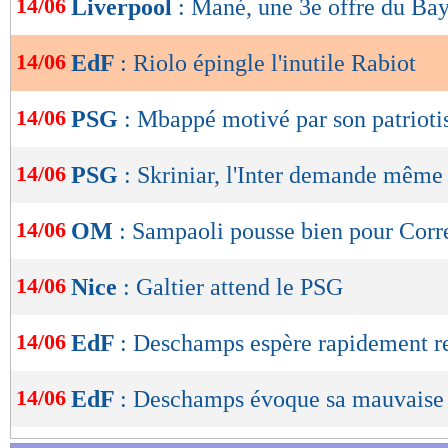
14/06
Liverpool
: Mané, une 3e offre du Ba
de
lecture
14/06
EdF
: Riolo épingle l'inutile Rabiot
OK
14/06
PSG
: Mbappé motivé par son patriot
14/06
PSG
: Skriniar, l'Inter demande même
14/06
OM
: Sampaoli pousse bien pour Corr
14/06
Nice
: Galtier attend le PSG
14/06
EdF
: Deschamps espère rapidement r
14/06
EdF
: Deschamps évoque sa mauvaise