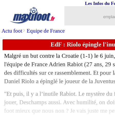
14/06
Bayern
: Gravenberch justifie son cho
Les Infos du F
14/06
Troyes
: Saint-Etienne dément pour R
emplac
14/06
Coupe Kirin
: la Tunisie écrase le Ja
>
Actu foot
Equipe de France
EdF : Riolo épingle l'inu
14/06
PSG
: Verratti défend la Ligue 1
Malgré un but contre la Croatie (1-1) le 6 juin,
14/06
Brighton
: Bissouma en route pour T
l'équipe de France Adrien Rabiot (27 ans, 29 sé
des difficultés sur ce rassemblement. Et pour 
14/06
Roma
: Matic signe deux ans (officiel
Daniel Riolo a épinglé le joueur de la Juventu
14/06
Juve
: le PSG attentif pour De Ligt
"Et puis, il y a l’inutile Rabiot. Le mystère du
jouer, Deschamps aussi. Avec humilité, on doit
14/06
Inter
: Dybala, c'est bouclé
foot mieux que nous non ? Je vais juste me pe