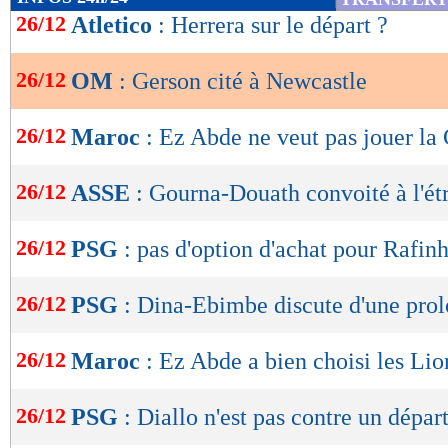
de
26/12
Atletico
: Herrera sur le départ ?
lecture
26/12
OM
: Gerson cité à Newcastle
OK
26/12
Maroc
: Ez Abde ne veut pas jouer la
26/12
ASSE
: Gourna-Douath convoité à l'ét
26/12
PSG
: pas d'option d'achat pour Rafin
26/12
PSG
: Dina-Ebimbe discute d'une pro
26/12
Maroc
: Ez Abde a bien choisi les Lio
26/12
PSG
: Diallo n'est pas contre un dépar