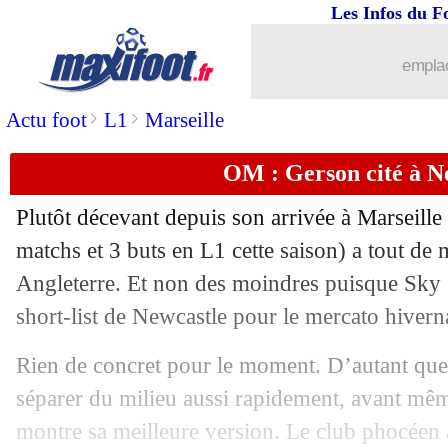
Les Infos du F
26/12
Barça
: Ferran Torres est arrivé
emplac
26/12
ASSE
: Green vit une saison douloure
>
>
Actu foot
L1
Marseille
26/12
Reims
: option d'achat levée pour Gra
OM : Gerson cité à N
26/12
Ang.
: City gagne 6-3, le carton d'Arse
Plutôt décevant depuis son arrivée à Marseille
26/12
Liverpool
: Salah, un TOP 3 pour Silv
matchs et 3 buts en L1 cette saison) a tout d
Angleterre. Et non des moindres puisque Sky 
26/12
Barça
: Ferran Torres, c'est pour mardi
short-list de Newcastle pour le mercato hivern
26/12
Barça
: Gavi a refusé le Real et l'Atle
Rien de concret pour le moment. D’autant qu
séparer du milieu aussi rapidement, avant mêm
26/12
PSG
: Leonardo bloqué pour Icardi ?
montre sa meilleure version. Le club phocéen a