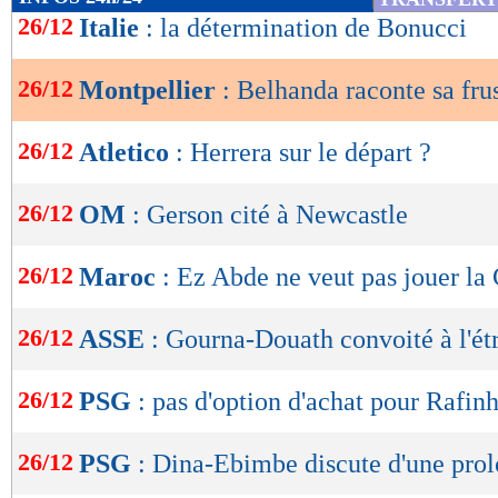
de
26/12
Italie
: la détermination de Bonucci
lecture
26/12
Montpellier
: Belhanda raconte sa fru
OK
26/12
Atletico
: Herrera sur le départ ?
26/12
OM
: Gerson cité à Newcastle
26/12
Maroc
: Ez Abde ne veut pas jouer la
26/12
ASSE
: Gourna-Douath convoité à l'ét
26/12
PSG
: pas d'option d'achat pour Rafin
26/12
PSG
: Dina-Ebimbe discute d'une pro