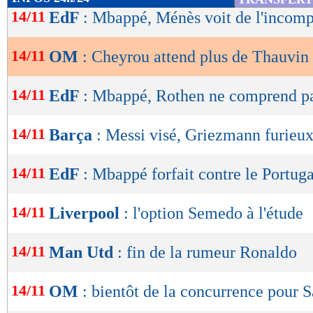
de
14/11
EdF
: Mbappé, Ménès voit de l'incomp
lecture
14/11
OM
: Cheyrou attend plus de Thauvin
OK
14/11
EdF
: Mbappé, Rothen ne comprend p
14/11
Barça
: Messi visé, Griezmann furieux
14/11
EdF
: Mbappé forfait contre le Portuga
14/11
Liverpool
: l'option Semedo à l'étude
14/11
Man Utd
: fin de la rumeur Ronaldo
14/11
OM
: bientôt de la concurrence pour S