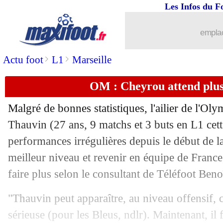
Les Infos du F
14/11
OM
: Thauvin, le Milan a été refroidi
emplac
14/11
Espagne
: Ramos, un record en Europe
>
>
Actu foot
L1
Marseille
14/11
Juve
: Bolt encense "l'athlète" Ronald
OM : Cheyrou attend plu
14/11
Barça
: Depay, les socios ne valident p
Malgré de bonnes statistiques, l'ailier de l'O
14/11
PHOTOS
: le vestiaire des Bleus à L
Thauvin
(27 ans, 9 matchs et 3 buts en L1 cett
performances irrégulières depuis le début de l
14/11
LdN
: Portugal-France, les compos
meilleur niveau et revenir en équipe de France,
faire plus selon le consultant de Téléfoot Ben
14/11
OM
: déjà des doutes sur la piste Kab
"Thauvin peut apparaître, au niveau offensif,
14/11
Barça
: Figo totalement fan de Dembé
sérieuse (pour les Bleus, ndlr). Maintenant, il 