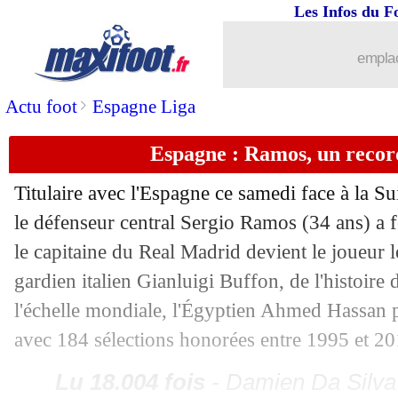
Les Infos du F
emplac
...
brèves d'AUJOURD'HUI ( 6 août 202
>
Actu foot
Espagne Liga
...
Liste des brèves du dim. 15 novembre
Espagne : Ramos, un recor
14/11
EdF
: Rabiot a impressionné Descham
Titulaire avec l'Espagne ce samedi face à la S
14/11
EdF
: Mbappé apte contre la Suède, pa
le défenseur central Sergio Ramos (34 ans) a fê
le capitaine du Real Madrid devient le joueur l
14/11
Portugal
: la France, Ronaldo reste m
gardien italien Gianluigi Buffon, de l'histoire
l'échelle mondiale, l'Égyptien Ahmed Hassan p
14/11
Portugal
: Santos assume ce revers
avec 184 sélections honorées entre 1995 et 20
14/11
EdF
: Kanté-Pogba, un duo invincible
Lu 18.004 fois
- Damien Da Silva 