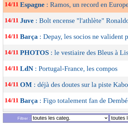
14/11
Espagne
: Ramos, un record en Europe
OK
14/11
Juve
: Bolt encense "l'athlète" Ronald
14/11
Barça
: Depay, les socios ne valident p
14/11
PHOTOS
: le vestiaire des Bleus à L
14/11
LdN
: Portugal-France, les compos
14/11
OM
: déjà des doutes sur la piste Kab
14/11
Barça
: Figo totalement fan de Dembé
14/11
Liverpool
: Klopp pense vraiment à 
Filtrer :