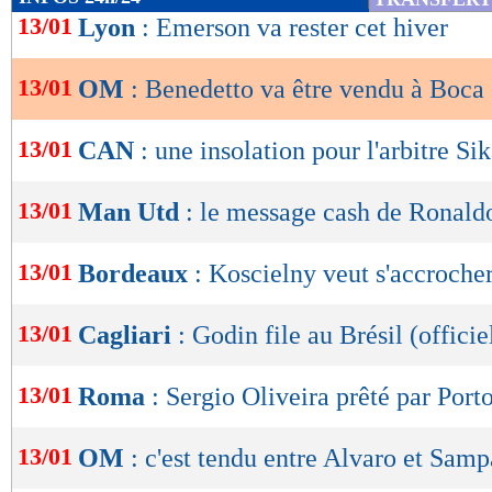
de
13/01
Lyon
: Emerson va rester cet hiver
lecture
13/01
OM
: Benedetto va être vendu à Boca
OK
13/01
CAN
: une insolation pour l'arbitre S
13/01
Man Utd
: le message cash de Ronald
13/01
Bordeaux
: Koscielny veut s'accroche
13/01
Cagliari
: Godin file au Brésil (officie
13/01
Roma
: Sergio Oliveira prêté par Porto
13/01
OM
: c'est tendu entre Alvaro et Samp