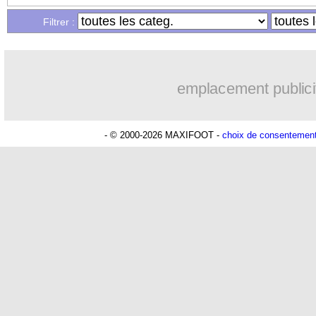
...
Liste des brèves du mer. 12 janvier 20
Filtrer :
...
Liste des brèves du mar. 11 janvier 20
emplacement publici
- © 2000-2026 MAXIFOOT -
choix de consentemen