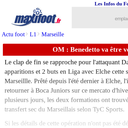
Les Infos du F
13/01
Barça
: Dembélé, le nouveau coup de 
emplac
13/01
River
: Nice sur le prodige Alvarez
>
>
Actu foot
L1
Marseille
13/01
EdF
: Evra revient sur l'affaire Anelka
OM : Benedetto va être v
13/01
Barça
: Xavi - "sur le bon chemin"
Le clap de fin se rapproche pour l'attaquant D
13/01
Bordeaux
: Lopez confirme Petkovic
apparitions et 2 buts en Liga avec Elche cette
Marseillle. Prêté depuis l'été dernier à Elche, l
13/01
Real
: la classe de Xavi avec Benzem
retourner à Boca Juniors sur ce mercato d'hiv
plusieurs jours, les deux formations ont trou
13/01
OM
: les salaires, la tactique de Long
transfert sec du Marseillais selon TyC Sports.
13/01
Nantes
: Emond retourne au Standard (
Si les détails de cette opération n'ont pas été 