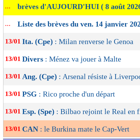
...
brèves d'AUJOURD'HUI ( 8 août 202
de
lecture
...
Liste des brèves du ven. 14 janvier 20
OK
13/01
Ita. (Cpe)
: Milan renverse le Genoa
13/01
Divers
: Ménez va jouer à Malte
13/01
Ang. (Cpe)
: Arsenal résiste à Liverpo
13/01
PSG
: Rico proche d'un départ
13/01
Esp. (Spe)
: Bilbao rejoint le Real en f
13/01
CAN
: le Burkina mate le Cap-Vert