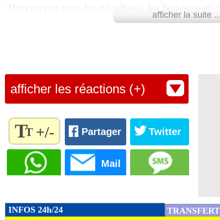
Retrouvez tous les résultats, les buteurs et
afficher la suite ..
SCORE de Maxifoot.
Lu 9.284 fois
- Youcef Touaitia 
afficher les réactions (+)
T
+/-
T
Partager
Twitter
Règlez la
taille du
Mail
texte
pour
l'adapter
à vos
INFOS 24h/24
TRANSFERT
préférences