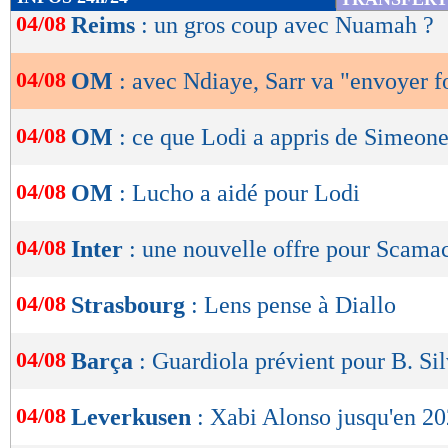
de
04/08
Reims
: un gros coup avec Nuamah ?
lecture
04/08
OM
: avec Ndiaye, Sarr va "envoyer f
OK
04/08
OM
: ce que Lodi a appris de Simeon
04/08
OM
: Lucho a aidé pour Lodi
04/08
Inter
: une nouvelle offre pour Scama
04/08
Strasbourg
: Lens pense à Diallo
04/08
Barça
: Guardiola prévient pour B. Si
04/08
Leverkusen
: Xabi Alonso jusqu'en 20