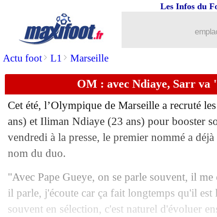
Les Infos du F
04/08
Lazio
: le joli coup Kamada (officiel)
emplac
04/08
Angleterre
: Henderson, Southgate se
>
>
Actu foot
L1
Marseille
04/08
Montpellier
: Francfort insiste pour 
OM : avec Ndiaye, Sarr va 
04/08
Arsenal
: Zinchenko subjugué par Sal
Cet été, l’Olympique de Marseille a recruté le
04/08
OM
: Watford, Sarr a des regrets
ans) et Iliman Ndiaye (23 ans) pour booster so
vendredi à la presse, le premier nommé a déj
04/08
Inter
: Sommer, c'est bouclé
nom du duo.
04/08
Milan
: un milieu américain pour 20 M
"Avec Pape Gueye, on se parle souvent, il me
il parle, j'écoute car ça fait longtemps qu'il est
04/08
Francfort
: Kolo Muani demande à par
souvent en sélection, c'est naturel d'évoluer en