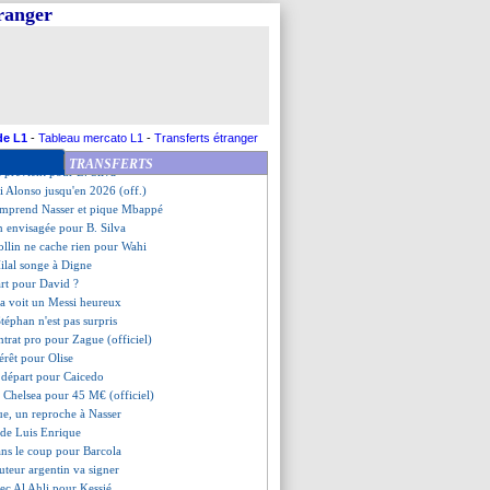
Samba en a souffert
tranger
s sur Cancelo ?
, le Bayern met la pression !
coup avec Nuamah ?
, Sarr va "envoyer fort"
i a appris de Simeone
dé pour Lodi
lle offre pour Scamacca
de L1
-
Tableau mercato L1
-
Transferts étranger
s pense à Diallo
TRANSFERTS
 prévient pour B. Silva
i Alonso jusqu'en 2026 (off.)
comprend Nasser et pique Mbappé
on envisagée pour B. Silva
ollin ne cache rien pour Wahi
Hilal songe à Digne
art pour David ?
ba voit un Messi heureux
téphan n'est pas surpris
ntrat pro pour Zague (officiel)
térêt pour Olise
e départ pour Caicedo
à Chelsea pour 45 M€ (officiel)
ue, un reproche à Nasser
 de Luis Enrique
ans le coup pour Barcola
uteur argentin va signer
ec Al Ahli pour Kessié