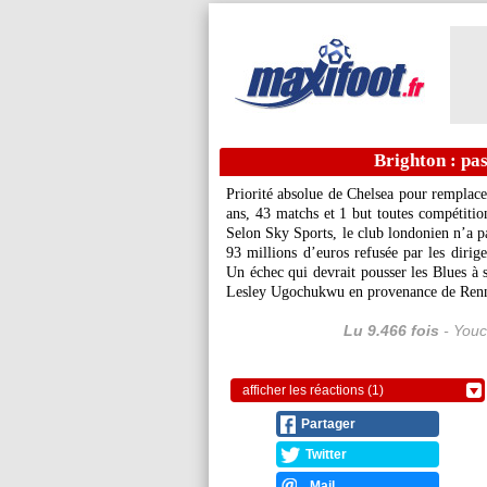
Brighton : pa
Priorité absolue de Chelsea pour remplace
ans, 43 matchs et 1 but toutes compétitio
Selon Sky Sports, le club londonien n’a pa
93 millions d’euros refusée par les dirige
Un échec qui devrait pousser les Blues à s
Lesley Ugochukwu en provenance de Ren
Lu 9.466 fois
- Youc
afficher les réactions (1)
Partager
Twitter
Mail