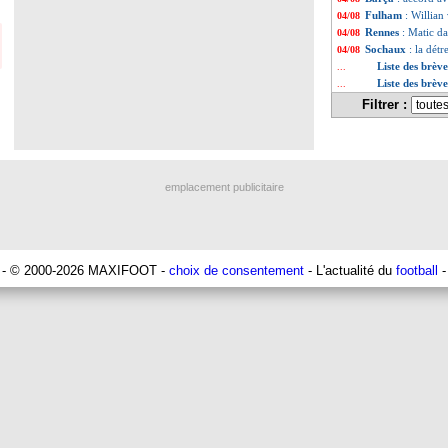
Fulham
: Willian
04/08
Rennes
: Matic da
04/08
Sochaux
: la dét
04/08
Liste des brèv
...
Liste des brèv
...
Filtrer :
emplacement publicitaire
- © 2000-2026 MAXIFOOT -
choix de consentement
- L'actualité du
football
-