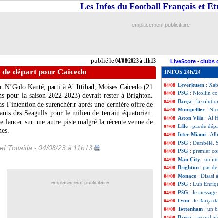
OM
: Mandanda, 
04/08
Les Infos du Football Français et E
Barça
: des doute
04/08
Tottenham
: Kane
04/08
emplacement publicitaire
Reims
: un gros 
04/08
OM
: avec Ndiaye
04/08
OM
: ce que Lod
04/08
OM
: Lucho a ai
04/08
publié le
04/08/2023 à 11h13
Inter
: une nouve
04/08
LiveScore
-
clubs 
Strasbourg
: Len
04/08
s de départ pour Caicedo
INFOS 24h/24
Barça
: Guardiola
04/08
Leverkusen
: Xab
04/08
r N’Golo Kanté, parti à Al Ittihad, Moises
Caicedo
(21
PSG
: Nicollin 
04/08
ns pour la saison 2022-2023) devrait rester à Brighton.
Barça
: la soluti
04/08
s l’intention de surenchérir après une dernière offre de
Montpellier
: Nic
04/08
ants des Seagulls pour le milieu de terrain équatorien.
Aston Villa
: Al 
04/08
e lancer sur une autre piste malgré la récente venue de
Lille
: pas de dép
04/08
nes.
Inter Miami
: Al
04/08
PSG
: Dembélé, S
04/08
ef Touaitia - 04/08/23 à 11h13
PSG
: premier co
04/08
Man City
: un in
04/08
Brighton
: pas d
04/08
Monaco
: Disasi 
04/08
emplacement publicitaire
PSG
: Luis Enriq
04/08
PSG
: le message
04/08
Lyon
: le Barça d
04/08
Tottenham
: un b
04/08
Barça
: accord av
04/08