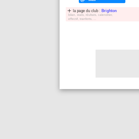
la page du club :
Brighton
bilan, stats, réultats, calendrier,
effectif, tranferts, ...