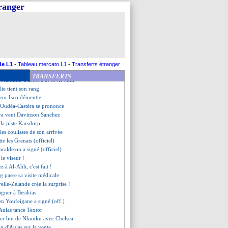
le Desler
tranger
recrues encore attendues
uma, direction Everton
s formulées pour Levi Garcia
le piste pour Paredes
édical pour Bentaleb
d'Ethan Mbappé
ussions ont repris avec Girotto
de L1
-
Tableau mercato L1
-
Transferts étranger
ndes nouveau capitaine
TRANSFERTS
t-Maximin d'accord avec Al-Ahli
alie tient son rang
meur Isco démentie
 Oudéa-Castéra se prononce
ira veut Davinson Sanchez
e la piste Karsdorp
les coulisses de son arrivée
te les Grenats (officiel)
Haraldsson a signé (officiel)
le viseur !
 à Al-Ahli, c'est fait !
 passe sa visite médicale
elle-Zélande crée la surprise !
igner à Besiktas
ien Youfeigane a signé (off.)
Aulas tance Textor
ier but de Nkunku avec Chelsea
ion d'Aulas sur la vente