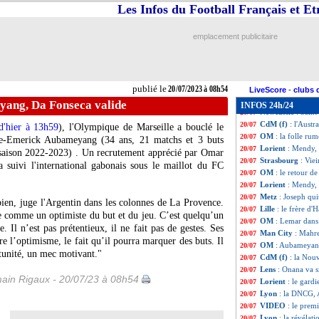
TFC
: Rennes cib
20/07
Les Infos du Football Français et E
OM
: au moins 6 
20/07
Villarreal
: Danj
20/07
emplacement publicitaire
Lens
: deux offre
20/07
PSG
: une nouvel
20/07
Lille
: un souci m
20/07
PSG
: la fierté 
20/07
publié le
20/07/2023 à 08h54
Nantes
: les disc
20/07
LiveScore
-
clubs 
Man Utd
: Ferna
20/07
ang, Da Fonseca valide
INFOS 24h/24
Newcastle
: Sain
20/07
CdM (f)
: l'Austr
20/07
d'hier à 13h59
), l'Olympique de Marseille a bouclé le
OM
: la folle ru
20/07
rre-Emerick
Aubameyang
(34 ans, 21 matchs et 3 buts
Lorient
: Mendy,
20/07
 saison 2022-2023) . Un recrutement apprécié par Omar
Strasbourg
: Vie
20/07
a suivi l'international gabonais sous le maillot du FC
OM
: le retour d
20/07
Lorient
: Mendy, 
20/07
Metz
: Joseph quit
20/07
bien, juge l'Argentin dans les colonnes de La Provence.
Lille
: le frère d'
20/07
re comme un optimiste du but et du jeu. C’est quelqu’un
OM
: Lemar dans 
20/07
 Il n’est pas prétentieux, il ne fait pas de gestes. Ses
Man City
: Mahrez
20/07
ire l’optimisme, le fait qu’il pourra marquer des buts. Il
OM
: Aubameyang
20/07
rtunité, un mec motivant."
CdM (f)
: la Nouv
20/07
Lens
: Onana va s
20/07
ain Rigaux - 20/07/23 à 08h54
Lorient
: le gard
20/07
Lyon
: la DNCG, 
20/07
VIDEO
: le prem
20/07
Lyon
: la révélat
20/07