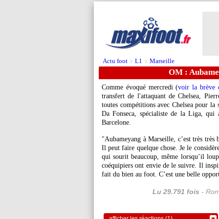
Actu foot
L1
Marseille
>
>
OM : Aubamey
Comme évoqué mercredi (
voir la brève 
transfert de l'attaquant de Chelsea, Pie
toutes compétitions avec Chelsea pour la
Da Fonseca, spécialiste de la Liga, qui 
Barcelone.
"Aubameyang à Marseille, c’est très très 
Il peut faire quelque chose. Je le considè
qui sourit beaucoup, même lorsqu’il loupe.
coéquipiers ont envie de le suivre. Il insp
fait du bien au foot. C’est une belle oppo
Lu 29.791 fois
- Rom
afficher les réactions (1)