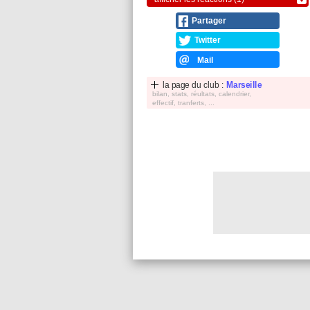
Partager
Twitter
Mail
la page du club :
Marseille
bilan, stats, réultats, calendrier,
effectif, tranferts, ...