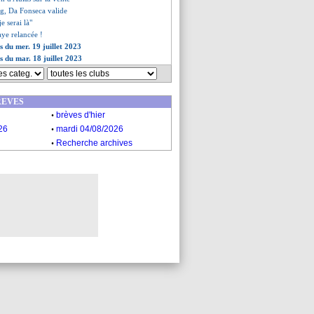
, Da Fonseca valide
e serai là"
aye relancée !
s du mer. 19 juillet 2023
s du mar. 18 juillet 2023
REVES
.
brèves d'hier
.
26
mardi 04/08/2026
.
Recherche archives